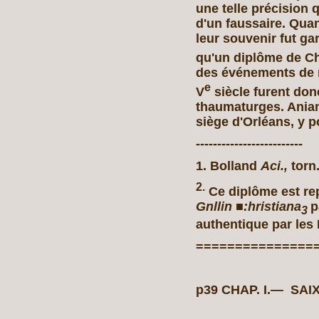
une telle précision 
d'un faussaire. Quan
leur souvenir fut gar
qu'un diplôme de 
des événements de 
e
V
siècle furent donc
thaumaturges. Anian
siège d'Orléans, y p
-------------------------
1. Bolland
Aci.,
torn.
2.
Ce diplôme est rep
Gnllin
■
:hristiana
p
3
authentique par les 
===============
p39 CHAP. I.— S