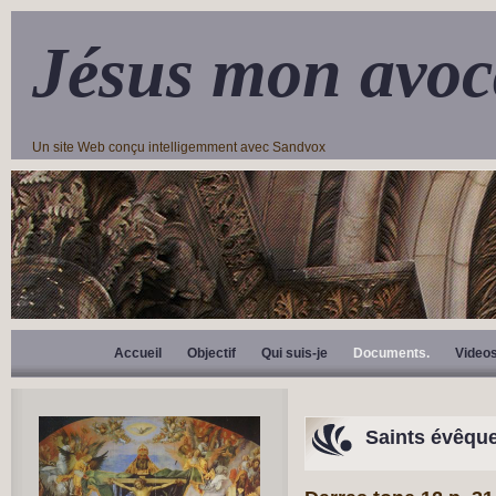
Jésus mon avoc
Un site Web conçu intelligemment avec Sandvox
Accueil
Objectif
Qui suis-je
Documents.
Video
Saints évêqu