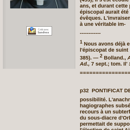
ans, et durant cette
épiscopal aurait ét
évêques. L'invraisem
à une véritable im-
------------
1
Nous avons déjà e
l'épiscopat de suint 
2
385). —
Bolland.,
A
Ad.,
7 sept.; tom. Il'
===============
p32 PONTIFICAT DE
possibilité. L'anac
hagiographes subséqu
recours à un subterfu
du sous-diacre d'Or
permettait de suppos
l'élection de saint 