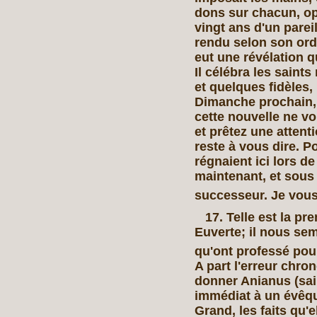
dons sur chacun, op
vingt ans d'un parei
rendu selon son ord
eut une révélation q
Il célébra les saint
et quelques fidèles, i
Dimanche prochain, 
cette nouvelle ne vo
et prêtez une attent
reste à vous dire. P
régnaient ici lors d
maintenant, et sous
successeur. Je vo
17. Telle est la pre
Euverte; il nous sem
qu'ont professé pour
A part l'erreur chro
donner Anianus (sai
immédiat à un évêq
Grand, les faits qu'