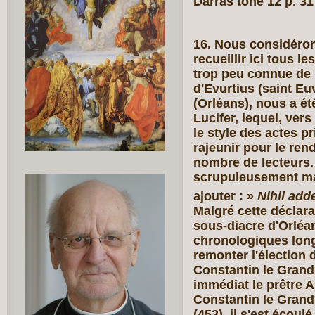
Darras tone 12 p. 31
16. Nous considéro
recueillir ici tous l
trop peu connue de 
d'Evurtius (saint Eu
(Orléans), nous a ét
Lucifer, lequel, vers
le style des actes pri
rajeunir pour Ie ren
nombre de lecteurs. «
scrupuleusement mai
ajouter : »
Nihil add
Malgré cette déclarat
sous-diacre d'Orléan
chronologiques longt
remonter l'élection 
Constantin le Grand
immédiat le prêtre A
Constantin le Grand 
(453), il s'est écoul