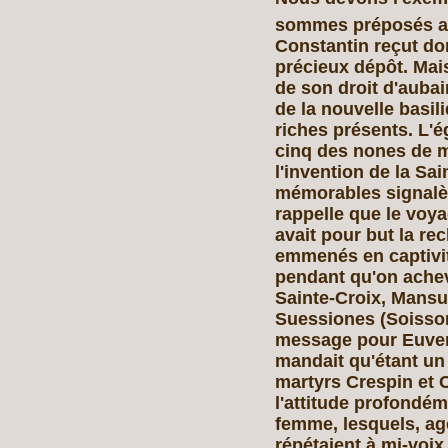
sommes préposés a
Constantin reçut do
précieux dépôt. Mais
de son droit d'aubain
de la nouvelle basil
riches présents. L'é
cinq des nones de ma
l'invention de la S
mémorables signalèr
rappelle que le voy
avait pour but la re
emmenés en captivit
pendant qu'on acheva
Sainte-Croix, Mansue
Suessiones (Soisson
message pour Euvert
mandait qu'étant un
martyrs Crespin et C
l'attitude profondém
femme, lesquels, ag
répétaient à mi-voix