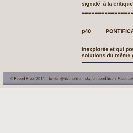
signalé à la critiqu
===============
p40 PONTIFICAT D
inexplorée et qui p
solutions du même 
© Robert Hivon 2014 twitter: @hivonphilo skype: robert.hivon Facebook