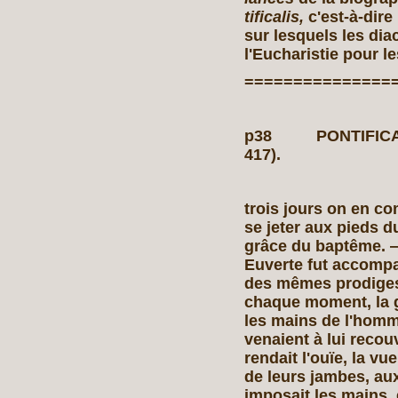
tificalis,
c'est-à-dire
sur lesquels les dia
l'Eucharistie pour le
===============
p38 PONTIFICAT
417).
trois jours on en co
se jeter aux pieds d
grâce du baptême. — 
Euverte fut accomp
des mêmes prodiges.
chaque moment, la g
les mains de l'homm
venaient à lui recou
rendait l'ouïe, la v
de leurs jambes, aux
imposait les mains, e