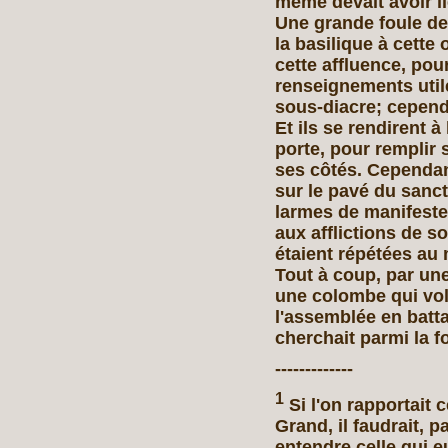
même devait avoir li
Une grande foule de 
la basilique à cette 
cette affluence, po
renseignements utile
sous-diacre; cependa
Et ils se rendirent à 
porte, pour remplir 
ses côtés. Cependan
sur le pavé du sanct
larmes de manifester
aux afflictions de so
étaient répétées au 
Tout à coup, par une
une colombe qui vol
l'assemblée en battan
cherchait parmi la f
-------------
1
Si l'on rapportait 
Grand, il faudrait, p
entendre celle qui e