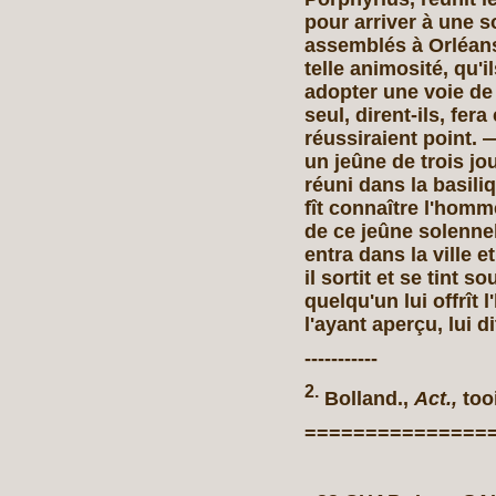
pour arriver à une s
assemblés à Orléans
telle animosité, qu'i
adopter une voie de 
seul, dirent-ils, fer
réussiraient point.
un jeûne de trois jo
réuni dans la basili
fît connaître l'homm
de ce jeûne solenne
entra dans la ville et
il sortit et se tint 
quelqu'un lui offrît 
l'ayant aperçu, lui d
-----------
2.
Bolland.,
Act.,
tooi
===============