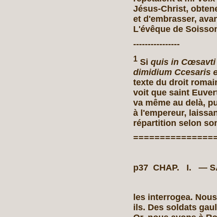
Jésus-Christ, obtene
et d'embrasser, avan
L'évêque de Soisso
----------------
1
Si
quis in Cœsavti
dimidium Ccesaris e
texte du droit romain. 
voit que saint Euver
va même au delà, pui
à l'empereur, laissan
répartition selon son
===============
p37 CHAP. I. —
les interrogea. Nou
ils. Des soldats ga