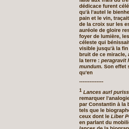
faite aux frais du tr
dédicace furent cél
qu'à l'autel le bienh
pain et le vin, traçai
de la croix sur les 
auréole de gloire re
foyer de lumière, le
céleste qui bénissai
visible jusqu'à la f
bruit de ce miracle, 
la terre :
peragravit
mundum.
Son effet 
qu'en
--------------
1
Lances aurl puris
remarquer l'analogie
par Constantin à la 
tels que le biograph
ceux dont le
Liber P
en parlant du mobil
lances
de la biogra