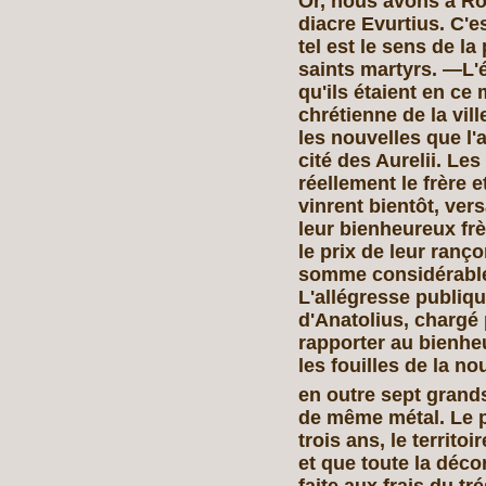
Or, nous avons à Ro
diacre Evurtius. C'e
tel est le sens de l
saints martyrs. —L'
qu'ils étaient en c
chrétienne de la vil
les nouvelles que l'
cité des Aurelii. Le
réellement le frère e
vinrent bientôt, ver
leur bienheureux frè
le prix de leur ranç
somme considérable
L'allégresse publiqu
d'Anatolius, chargé
rapporter au bienhe
les fouilles de la no
en outre sept grand
de même métal. Le p
trois ans, le territoi
et que toute la décor