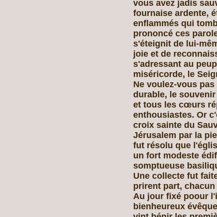
vous avez jadis sauv
fournaise ardente, 
enflammés qui tomben
prononcé ces paroles
s'éteignit de lui-mê
joie et de reconnaiss
s'adressant au peuple
miséricorde, le Sei
Ne voulez-vous pas
durable, le souvenir
et tous les cœurs r
enthousiastes. Or c'é
croix sainte du Sauv
Jérusalem par la pie
fut résolu que l'égli
un fort modeste édif
somptueuse basiliqu
Une collecte fut fait
prirent part, chacu
Au jour fixé poour l
bienheureux évêque,
vint bénir les premi