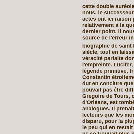
cette double auréole.
nous, le successeur
actes ont ici raison 
relativement à la q
dernier point, il nou
source de l'erreur in
biographie de saint 
siècle, tout en laiss
véracité parfaite do
l'empreinte. Lucifer,
légende primitive, t
Constantin étroiteme
dut en conclure que
pouvait pas être diff
Grégoire de Tours, 
d'Orléans, est tomb
analogues. Il prenai
lecteurs que les mo
disparu, pour !a plup
le peu qui en restait
ne se trouvait plus 