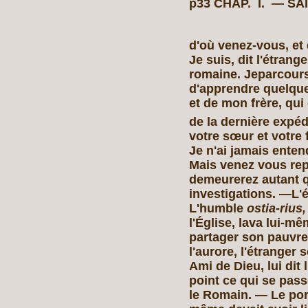
p33 CHAP. I. — S
d'où venez-vous, et 
Je suis, dit l'étrang
romaine. Jeparcours
d'apprendre quelque
et de mon frère, qui
de la dernière expé
votre sœur et votre
Je n'ai jamais entend
Mais venez vous rep
demeurerez autant q
investigations. —L'é
L'humble
ostia-rius
l'Église, lava lui-mê
partager son pauvre
l'aurore, l'étranger 
Ami de Dieu, lui dit l
point ce qui se pass
le Romain. — Le porti