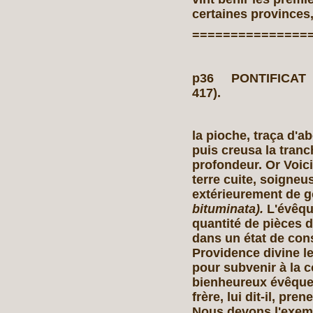
certaines provinces,
===============
p36 PONTIFICAT 
417).
la pioche, traça d'a
puis creusa la tranc
profondeur. Or Voici
terre cuite, soigneu
extérieurement de 
bituminata).
L'évêque
quantité de pièces d'
dans un état de cons
Providence divine le
pour subvenir à la c
bienheureux évêque,
frère, lui dit-il, pre
Nous devons l'exemp