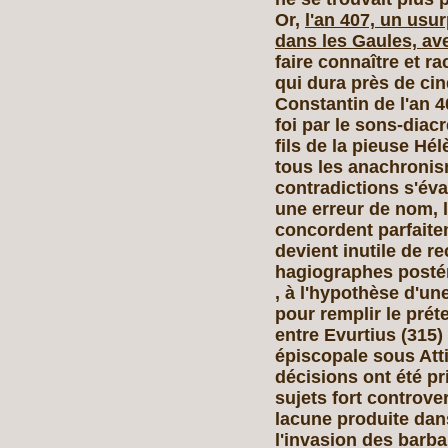
Or,
l'an 407, un usu
dans les Gaules, ave
faire connaître et r
qui dura près de cin
Constantin de l'an 
foi par le sons-diac
fils de la pieuse Hél
tous les anachronis
contradictions s'év
une erreur de nom, l
concordent parfaite
devient inutile de rec
hagiographes postér
, à l'hypothèse d'un
pour remplir le prét
entre Evurtius (315)
épiscopale sous Att
décisions ont été pr
sujets fort controve
lacune produite dans
l'invasion des barb