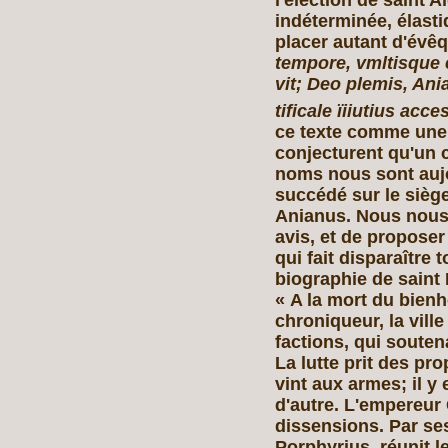
indéterminée, élasti
placer autant d'évê
tempore, vmltisque 
vit; Deo plemis, Ani
tificale ïiiutius acce
ce texte comme une e
conjecturent qu'un 
noms nous sont aujo
succédé sur le siège
Anianus. Nous nous 
avis, et de propose
qui fait disparaître t
biographie de saint 
« A la mort du bien
chroniqueur, la vill
factions, qui souten
La lutte prit des pr
vint aux armes; il y
d'autre. L'empereur
dissensions. Par ses 
Porphyrius, réunit l