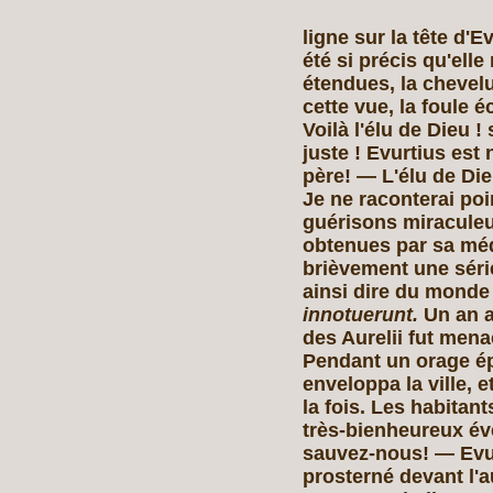
ligne sur la tête d'E
été si précis qu'ell
étendues, la chevel
cette vue, la foule é
Voilà l'élu de Dieu ! s
juste ! Evurtius est
père! — L'élu de Di
Je ne raconterai poin
guérisons miraculeu
obtenues par sa médi
brièvement une séri
ainsi dire du monde 
innotuerunt.
Un an a
des Aurelii fut men
Pendant un orage ép
enveloppa la ville, e
la fois. Les habitan
très-bienheureux év
sauvez-nous! — Evurt
prosterné devant l'aut