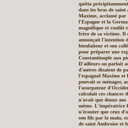
quitta
précipitamment 
dans les
bras de saint 
Maxime, acclamé par l
l'Espagne et la German
magnifique et voulût en
frère de sa victime. I
annonçait l'intention 
bienfaiteur et son coll
pour préparer une exp
Constantinople aux pi
D'ailleurs on parlait a
d'autres disaient de pa
l'espagnol Maxime et
pouvait se ménager, a
l'usurpateur d'Occiden
calculait ces chances d
n'avait que douze ans :
même. L'impératrice fi
n'écouter que ceux d'u
son fils par la main, 
de saint
Ambroise et
l