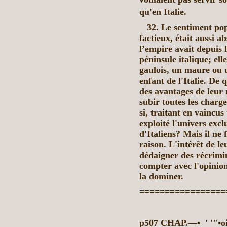
qu'en Italie.
32. Le sentiment pop
factieux, était aussi a
l’empire avait depuis 
péninsule italique; ell
gaulois, un maure ou 
enfant de l'Italie. De 
des avantages de leur 
subir toutes les char
si, traitant en vaincus
exploité l'univers exc
d'Italiens? Mais il ne
raison. L'intérêt de le
dédaigner des récrimina
compter avec l'opinion
la dominer.
=================
p507 CHAP.—•
' '"•