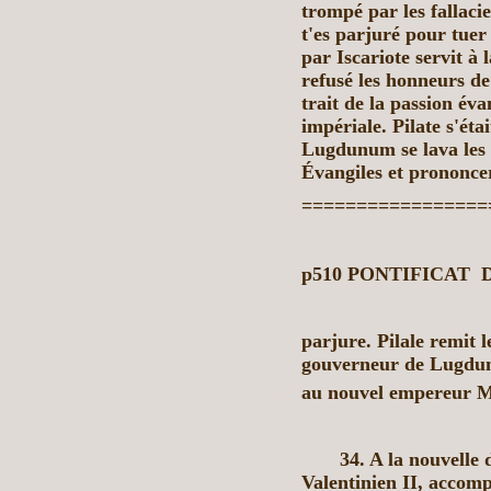
trompé par les fallaci
t'es parjuré pour tuer
par Iscariote servit à 
refusé les honneurs de
trait de la passion év
impériale. Pilate s'éta
Lugdunum se lava les 
Évangiles et prononce
=================
p510
PONTIFICAT
D
parjure. Pilale remit 
gouverneur de Lugdunu
au nouvel empereur
34. A la nouvelle du
Valen
tinien II, accom