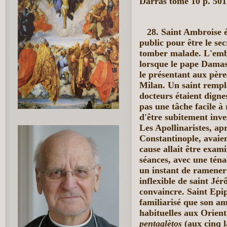
Darras tome 10 p. 501
28. Saint Ambroise é
public
pour être le sec
tomber malade. L'emba
lorsque le pape Damas
le présentant aux père
Milan. Un saint rempla
docteurs étaient digne
pas une tâche facile à
d'être subitement inves
Les Apollinaristes, ap
Constantinople, avaien
cause allait être exami
séances, avec une téna
un instant de ramener 
inflexible de saint Jér
convaincre. Saint Epip
familiarisé que son ami
habituelles aux Orient
pentaglètos
(aux cinq l