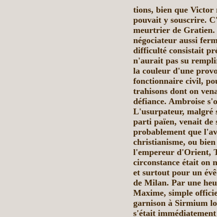
tions, bien que Victor 
pouvait y souscrire. C'
meurtrier de Gratien. L
négociateur aussi ferm
difficulté consistait p
n'aurait pas su rempli
la couleur d'une provo
fonctionnaire civil, po
trahisons dont on vena
défiance. Ambroise s'of
L'usurpateur, malgré 
parti païen, venait de s
probablement que l'av
christianisme, ou bien
l'empereur d'Orient, T
circonstance était on 
et surtout pour un évêq
de Milan. Par une heu
Maxime, simple officie
garnison à Sirmium lo
s'était immédiatement 