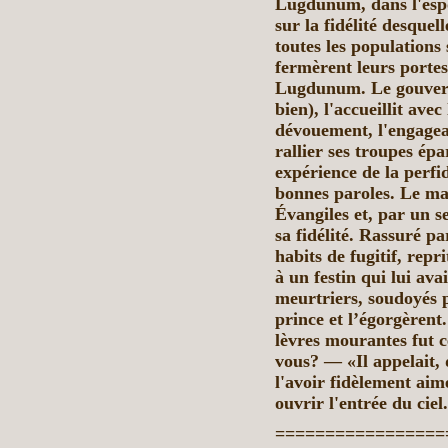
Lugdunum, dans l'espo
sur la fidélité desquel
toutes les populations s
fermèrent leurs portes
Lugdunum. Le gouver
bien), l'accueillit ave
dévouement, l'engagean
rallier ses troupes épa
expérience de la perfid
bonnes paroles. Le mag
Évangiles et, par un s
sa fidélité. Rassuré pa
habits de fugitif, repr
à un festin qui lui av
meurtriers, soudoyés p
prince et l’égorgèrent
lèvres mourantes fut c
vous? — «Il appelait, 
l'avoir fidèlement aimé
ouvrir l'entrée du ciel
=================