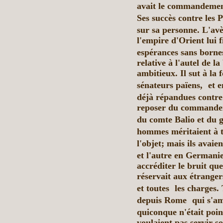
avait le commandemen
Ses succès contre les P
sur sa personne. L'av
l'empire d'Orient lui 
espérances sans borne
relative à l'autel de la
ambitieux. Il sut à la 
sénateurs païens, et e
déjà répandues contre
reposer du commandeme
du comte Balio et du
hommes méritaient à to
l'objet; mais
ils
avaient
et l'autre en Germani
accréditer le bruit qu
réservait aux étrangers
et toutes les charges. 
depuis Rome qui s'ameu
quiconque n'était poin
voulaient pas servir so