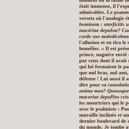
moment où la fatale no
était immense, il l'ex
admirables. Le psaume 
versets où l'analogie é
hominem ;
nterficitis 
macériae depulsœ? Cucu
corde suo malediceban
l'allusion et en tira le
homélies. « Il est prés
prince, naguère envié
par ceux dont il avait
qui lui fermaient le pa
que nul bras, nul ami
défense ! Lui aussi il a
dire pour sa consolat
anima mea? Quousque ir
maceriae depul
Ses cri
les meurtriers qui le 
avec le psalmiste : Po
muraille inclinée et 
dernier boulevard de c
du monde. Je tombe av