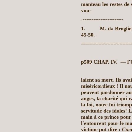
manteau les restes de 
vou-
-
-----------------------
1.
M. d» Broglie
45-50.
=================
p509 CHAP. IV.
— l
laient sa mort. Ils avai
miséricordieux ! Il no
peuvent pardonner aux 
anges, la charité qui 
la foi, notre foi trio
servitude des idoles! L
main à ce prince pour 
l'entourent pour le ma
victime put dire :
Cucu