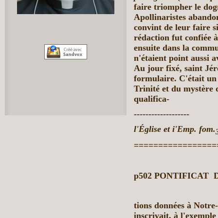
faire triompher le do
Apollinaristes abando
convint de leur faire 
rédaction fut confiée à
ensuite dans la commu
n'étaient point aussi a
Au jour fixé, saint J
formulaire. C'était un
Trinité et du mystère 
qualifica-
-------------------
l'Église et i'Emp. fom.
=================
p502
PONTIFICAT
D
tions
données à Notre-
inscrivait, à l'exemple