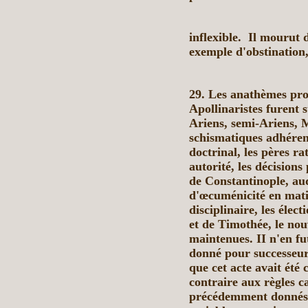
inflexible.
Il mourut 
exemple d'obstination,
29. Les anathèmes pro
Apollinaristes
furent 
Ariens, semi-Ariens,
M
schismatiques adhéren
doctrinal, les pères ra
autorité, les décisions
de Constantinople, auq
d'œcuménicité en mati
disciplinaire, les élec
et de Timothée, le no
maintenues. II n'en fu
donné pour successeur
que cet acte avait été 
contraire aux règles 
précédemment donnés p