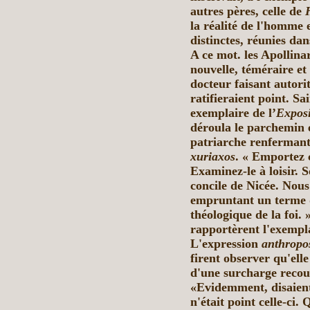
autres pères, celle de
la réalité de l'homme 
distinctes, réunies da
A ce mot. les Apollinar
nouvelle, téméraire et
docteur faisant autorit
ratifieraient point. S
exemplaire de
l’
Exposi
déroula le parchemin e
patriarche
renfermant 
xuriaxos
. « Emportez
Examinez-le à loisir. S
concile de Nicée. Nous
empruntant un terme q
théologique de la foi. 
rapportèrent l'exempla
L'expression
anthropo
firent observer qu'ell
d'une surcharge recou
«Evidemment, disaient-
n'était point celle-ci.