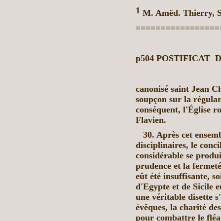
1
M. Amëd. Thierry, 
=================
p504
POSTIFICAT
DE
canonisé saint Jean C
soupçon sur la régular
conséquent, l'Église 
Flavien.
30. Après cet ensem
disciplinaires,
le conc
considérable se produis
prudence et la fermeté
eût été insuffisante, s
d'Egypte et de Sicile 
une véritable disette s
évêques, la charité de
pour combattre le fléau