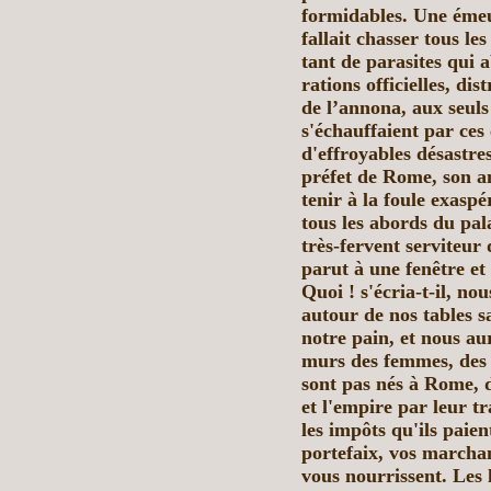
formidables. Une émeut
fallait chasser tous le
tant de parasites qui a
rations officielles, di
de l’annona, aux seuls
s'échauffaient par ce
d'effroyables désastre
préfet de Rome, son ami
tenir à la foule exasp
tous les abords du pala
très-fervent serviteur
parut à une fenêtre et 
Quoi ! s'écria-t-il, no
autour de nos tables s
notre pain, et nous au
murs des femmes, des v
sont pas nés à Rome, d
et l'empire par leur tr
les impôts qu'ils paien
portefaix, vos marcha
vous nourrissent. Les