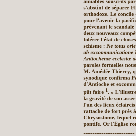
amiables souscrits pa
s'abstint de séparer F
orthodoxe. Le concile 
pour l'avenir la pacifi
prévenant le scandale 
deux nouveaux compétit
tolérer l'état de chose
schisme :
Ne totus ori
ab excommunicatione 
Antiochenœ ecclesiœ a
paroles formelles nous
M. Amédée Thierry, qu
synodique confirma Pa
d'Antioche et excommu
1
pût faire
. » L'illust
la gravité de son asser
l'un
des lieux
éclaircis 
rattache de fort près 
Chrysostome, lequel re
pontife. Or l'Église r
----------------------------