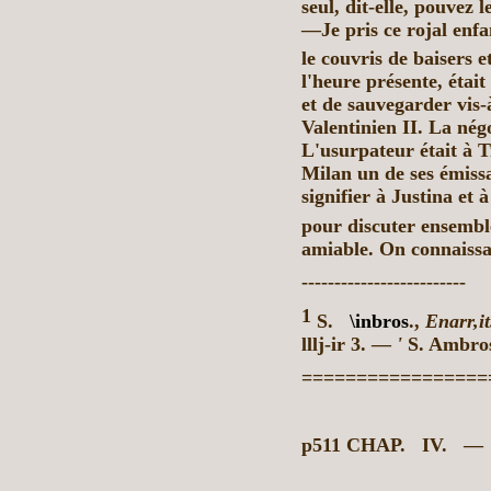
seul, dit-elle,
pouvez le
—Je pris ce rojal enfa
le couvris de baisers e
l'heure présente, étai
et de sauvegarder vis-à
Valentinien II. La négo
L'usurpateur était à Tr
Milan un de ses émissa
signifier à
Justina et
à
pour discuter ensembl
amiable. On connaissai
-------------------------
1
S.
\inbros
.,
Enarr,it
lllj-ir 3. —
'
S. Ambro
=================
p511 CHAP.
IV.
—