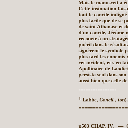
Mais le manuscrit a été
Cette insinuation fais
tout le concile
indigné
plus facile que de se 
de saint Athanase et de
d'un concile, Jérôme n
recourir à un stratagè
puéril dans le résultat
signèrent le symbole 
plus tard les ennemis 
cet incident, et s'en f
Apollinaire de Laodic
persista seul dans son
aussi bien que celle d
----------------------
1
Labbe,
Concil.,
ton).
=================
p503 CHAP. IV.
— C