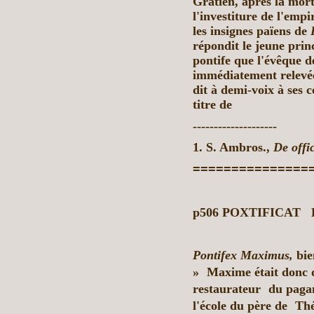
Gratien, après la mort
l'investiture de l'empire
les insignes païens de
répondit le jeune prin
pontife que l'évêque d
immédiatement relevée 
dit à demi-voix à ses c
titre de
--------------------
1. S. Ambros.,
De offi
===============
p506
POXTIFICAT
D
Pontifex Maximus,
bie
» Maxime était donc d
restaurateur du pagan
l'école du père de Th