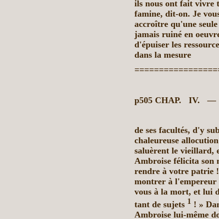
ils nous ont fait vivr
famine, dit-on. Je vou
accroître qu'une seule
jamais ruiné en oeuvre
d'épuiser les ressourc
dans la mesure
=================
p505 CHAP.
IV. — 
de ses facultés, d'y 
chaleureuse allocution 
saluèrent le vieillard,
Ambroise félicita son 
rendre à votre patrie !
montrer à l'empereur 
vous à la mort, et lui 
1
tant de sujets
! » Dan
Ambroise lui-même don