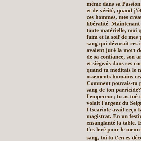
même dans sa Passion 
et de vérité, quand j'
ces hommes, mes créat
libéralité. Maintenant 
toute matérielle, moi 
faim et la soif de mes 
sang qui dévorait ces i
avaient juré la mort 
de sa confiance, son am
et siégeais dans ses c
quand tu méditais le 
ossements humains cra
Comment pouvais-tu po
sang de ton parricide?
l'empereur; tu as tué 
volait l'argent du Seig
l'Iscariote avait reçu 
magistrat. En un fest
ensanglanté la table. I
t'es levé pour le meurt
sang, toi
tu t'en es déc