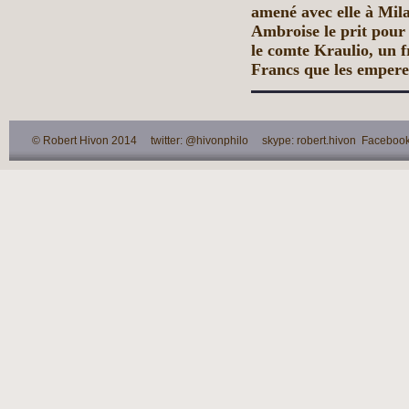
amené avec elle à Mil
Ambroise le prit pour
le comte Kraulio, un fr
Francs que les empereu
© Robert Hivon 2014 twitter: @hivonphilo skype: robert.hivon Facebook