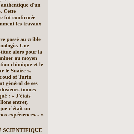
t authentique d'un
. Cette
ue fut confirmée
amment les travaux
re passé au crible
hnologie. Une
titue alors pour la
erminer au moyen
tion chimique et le
r le Suaire ».
roud of Turin
nt général de ses
plusieurs tonnes
ué : « J'étais
ions entrer,
que c'était un
 nos expériences... »
 SCIENTIFIQUE