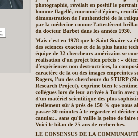
photographié, révélait en positif le portrai
homme flagellé, couronné d'épines, crucifié
démonstration de l'authenticité de la reliq
par la médecine comme l'attestèrent brill
du docteur Barbet dans les années 1930.
Mais c'est en 1978 que le Saint Suaire va êt
des sciences exactes et de la plus haute tec
équipe de 32 chercheurs américains se cons
réalisation d'un projet bien précis : « dét
d'expériences non destructrices, la composi
caractère de la ou des images empreintes su
Rogers, l'un des chercheurs du STURP (Sh
Research Project), exprime bien le sentime
collègues lors de leur arrivée à Turin avec 
d'un matériel scientifique des plus sophistiq
réellement sûr à près de 150 % que nous all
passer 30 minutes à le regarder et décider 
canular... sans qu'il vaille la peine de faire
Voici le bilan de 25 ans de recherches.
LE CONSENSUS DE LA COMMUNAUTÉ