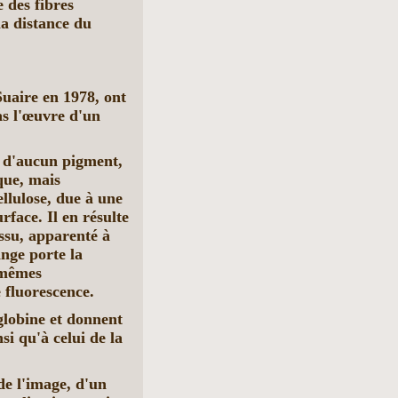
e des fibres
la distance du
uaire en 1978, ont
as l'œuvre d'un
 d'aucun pigment,
que, mais
llulose, due à une
rface. Il en résulte
issu, apparenté à
inge porte la
s mêmes
e fluorescence.
lobine et donnent
si qu'à celui de la
e l'image, d'un