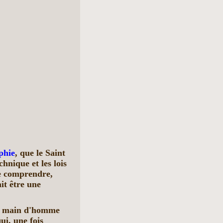
phie
, que le Saint
chnique et les lois
de comprendre,
it être une
 de main d'homme
ui, une fois