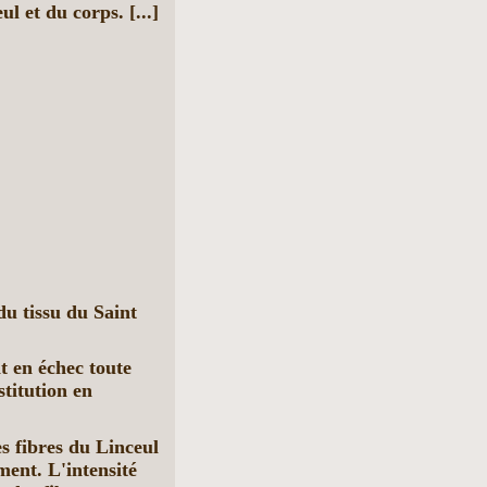
l et du corps. [...]
u tissu du Saint
nt en échec toute
stitution en
s fibres du Linceul
ment. L'intensité