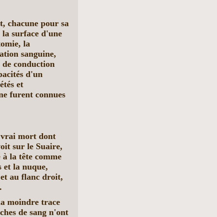
t, chacune pour sa
 la surface d'une
tomie, la
lation sanguine,
s de conduction
pacités d'un
tés et
 ne furent connues
 vrai mort dont
oit sur le Suaire,
sé à la tête comme
 et la nuque,
et au flanc droit,
.
la moindre trace
aches de sang n'ont