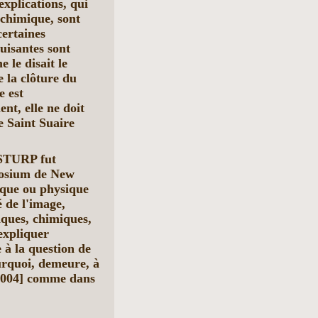
explications, qui
 chimique, sont
ertaines
uisantes sont
le disait le
 la clôture du
e est
nt, elle ne doit
le Saint Suaire
e STURP fut
posium de New
que ou physique
 de l'image,
ques, chimiques,
expliquer
 à la question de
urquoi, demeure, à
 2004] comme dans