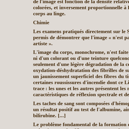
de l'image est fonction de la densité relativ
colorées, et inversement proportionnelle à 
corps au linge.
Chimie
Les examens pratiqués directement sur le S
permis de démontrer que l'image « n'est p
artiste ».
L'image du corps, monochrome, n'est faite
ni d'un colorant ou d'une teinture quelcon
seulement d'une légère dégradation de la ce
oxydation-déshydratation des fibrilles de su
un jaunissement superficiel des fibres du t
certaines roussissures d'incendie dont ce L
trace : les unes et les autres présentent le
caractéristiques de réflexion spectrale et d
Les taches de sang sont composées d'hémog
un résultat positif au test de l'albumine, ain
bilirubine. [...]
Le problème fondamental de la formation d