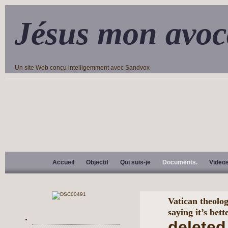
Jésus mon avoc
Un site Web conçu intelligemment avec Sandvox
Accueil
Objectif
Qui suis-je
Documents.
Video
Vatican theolog
saying it’s bett
deleted