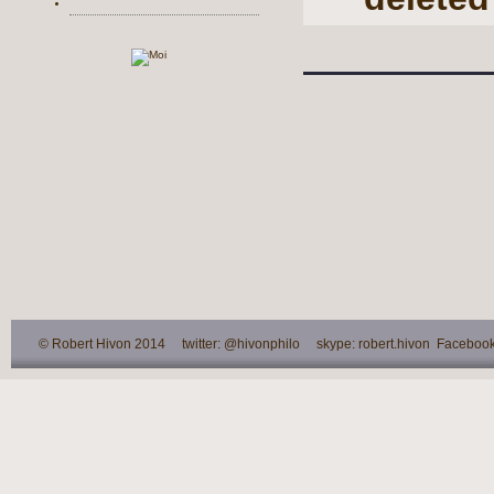
© Robert Hivon 2014 twitter: @hivonphilo skype: robert.hivon Facebook