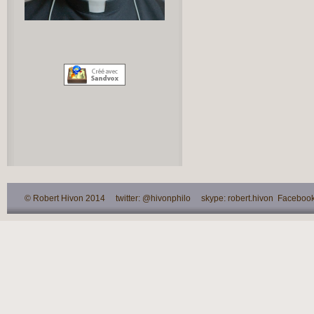
© Robert Hivon 2014 twitter: @hivonphilo skype: robert.hivon Facebook