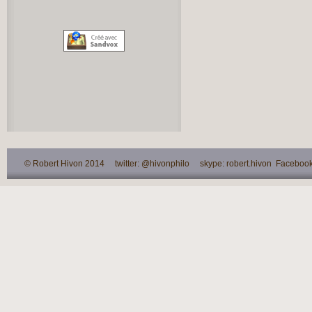
© Robert Hivon 2014 twitter: @hivonphilo skype: robert.hivon Facebook