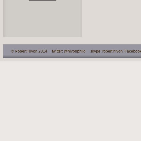
© Robert Hivon 2014 twitter: @hivonphilo skype: robert.hivon Facebook