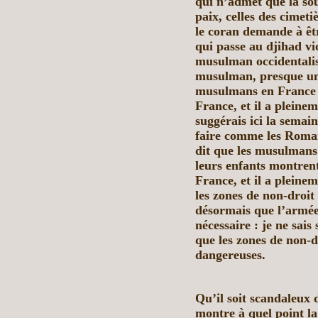
qui n’admet que la sou
paix, celles des cimetiè
le coran demande à êtr
qui passe au djihad v
musulman occidentalisé
musulman, presque un 
musulmans en France de
France, et il a pleinem
suggérais ici la semai
faire comme les Romai
dit que les musulman
leurs enfants montrent 
France, et il a pleinem
les zones de non-droit
désormais que l’armée 
nécessaire : je ne sais 
que les zones de non-d
dangereuses.
Qu’il soit scandaleux 
montre à quel point la