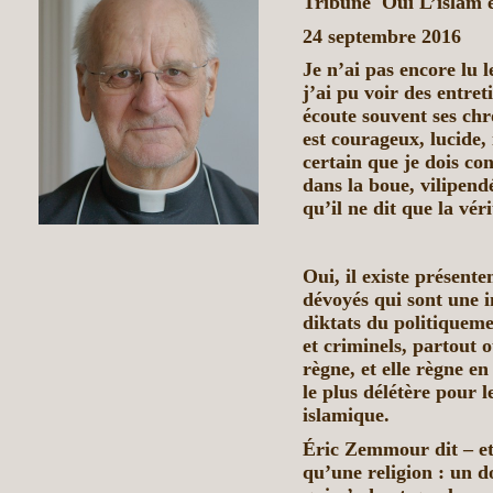
Tribune Oui L’islam e
24 septembre 2016
Je n’ai pas encore lu
j’ai pu voir des entret
écoute souvent ses chro
est courageux, lucide,
certain que je dois c
dans la boue, vilipendé
qu’il ne dit que la véri
Oui, il existe présent
dévoyés qui sont une i
diktats du politiquem
et criminels, partout o
règne, et elle règne en
le plus délétère pour 
islamique.
Éric Zemmour dit – et 
qu’une religion : un 