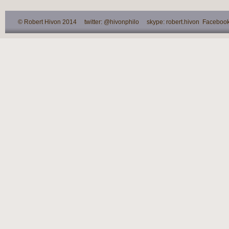
© Robert Hivon 2014 twitter: @hivonphilo skype: robert.hivon Facebook