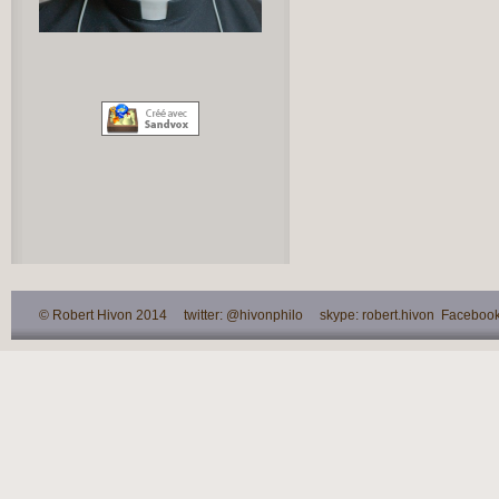
© Robert Hivon 2014 twitter: @hivonphilo skype: robert.hivon Facebook