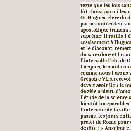
texte que les lois ca
fût choisi parmi les 
Or Hugues, clerc du d
par ses antécédents à 
apostolique trancha l
suprême; il ratifia l
cessivement à Hugues
et le dia­conat, remet
du sacerdoce et la co
l'intervalle l'élu de 
Lucques, le saint co
comme nous l'avons vu
Grégoire VII à recevo
devait avoir lieu le m
de zèle ardent, d'amo
l'étude de la science
bientôt inséparables.
l'intérieur de la ville
passait les jours enti
préfet de Rome pour 
de dire : « Anselme e