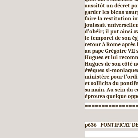
aussitôt un décret po
garder les biens usurp
faire la restitution 
jouissait universelle
d'obéir; il put ainsi
le temporel de son égl
retour à Rome après l
au pape Grégoire VII s
Hugues et lui recomm
Hugues de son côté n
évêques si-moniaques
ministère pour l'ordin
et sollicita du pontif
sa main. Au sein du c
éprouva quelque oppo
===============
p636 FONTÏFICAT DE