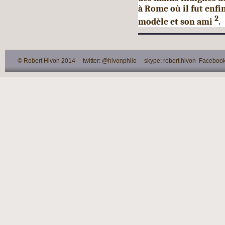
à Rome où il fut enfi
2
modèle et son ami
.
© Robert Hivon 2014 twitter: @hivonphilo skype: robert.hivon Facebook