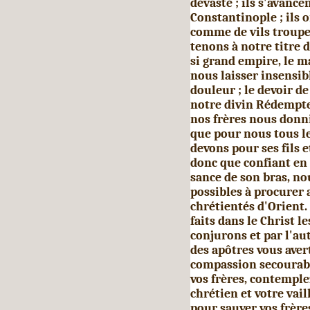
dévasté ; ils s'avanc
Constantinople ; ils 
comme de vils troupe
tenons à notre titre 
si grand empire, le m
nous laisser insensibl
douleur ; le devoir de
notre divin Rédemp­te
nos frères nous donn
que pour nous tous le
devons pour ses fils e
donc que confiant en 
sance de son bras, n
possibles à procurer 
chrétientés d'Orient.
faits dans le Christ l
conjurons et par l'au
des apôtres vous aver
compassion secourable
vos frères, contemple
chrétien et votre vail
pour sauver vos frère