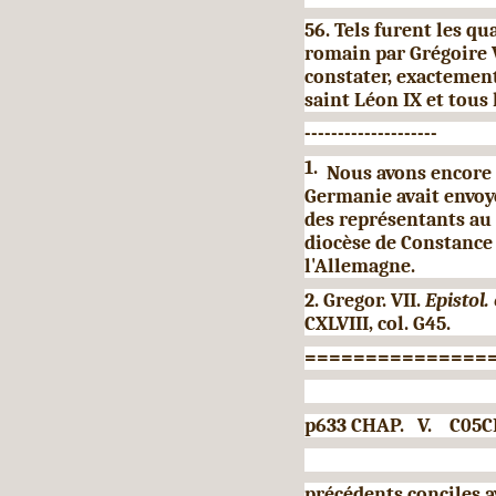
56. Tels furent les q
romain par Grégoire V
constater, exac­temen
saint Léon IX et tous 
--------------------
1.
Nous avons encore i
Germanie avait envoy
des représentants au c
diocèse de Cons­tance 
l'Allemagne.
2. Gregor. VII.
Epistol.
CXLVIII, col. G45.
===============
p633 CHAP. V. C05
précédents conciles a