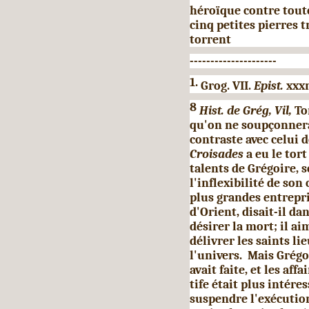
héroïque contre toute
cinq petites pierres 
torrent
---------------------
1.
Grog. VII.
Epist.
xxxr
8
Hist. de Grég, Vil,
To
qu'on ne soupçonnera 
contraste avec celui
Croisades
a eu le tort
talents de Grégoire, s
l'inflexibilité de son
plus grandes entre­pr
d'Orient, disait-il da
désirer la mort; il a
délivrer les saints l
l'univers. Mais Grégo
avait faite, et les af
tife était plus intére
suspendre l'exécu­tio