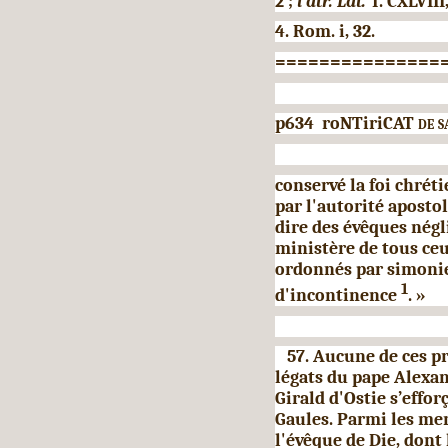
2 ;
l'atr. Lat.
T. CXLVIII,
4. Rom. i, 32.
===============
p634 roNTiriCAT
de s
conservé la foi chréti
par l'autorité aposto
dire des évêques négl
ministère de tous ce
ordonnés par simonie
1
d'incontinence
. »
57. Aucune de ces pre
légats du pape Alexand
Girald d'Ostie s’effor
Gaules. Parmi les me
l'évêque de Die, dont