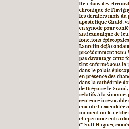
lieu dans des circons
chronique de Flavigny
les derniers mois du p
apostolique Girald, vis
en synode pour con­fé
anticanonique de leur 
fonctions épiscopale
Lancelin déjà condam
précédemment tenu à 
pas da­vantage cette f
tint enfermé sous la
dans le palais épisco
en présence des chano
dans la cathédrale do
de Grégoire le Grand, 
relatifs à la simonie,
sentence irrévocable 
ensuite l'assemblée à
moment où la délibér
et éperonné entra dans
C'était Hugues, camér