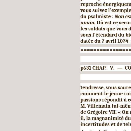
reproche énergiqueme
vous suivez l'exemple
du psalmiste :
Non es
unum.
Où est ce seco
les soldats que vous 
sous l'étendard du bi
datée du 7 avril 1074,
===============
p631 CHAP. V. — C
tendresse, vous saure
com­ment le jeune roi
passions répondit à c
M. Villemain lui-mê
de Grégoire VII. « On
il, la magnanimité du
incertitudes et de tel