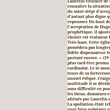
Lancelin titulaire de D
connaître la situation
du saint-siége d'ac­c
d'autant plus digne qu
repousser. Du haut d
l'acceptation de Hugu
prophétique, il ajout
choisir est vraiment 
Très-haut. Cette églis
possédera pas longtem
fidèle dispensateur l
portant encore. » (19
plus tard être promu 
cardinalat. Le si-mo
tours de sa forteresse
nouvel évêque. Craign
multitude il se décida
sans difficulté en po
les biens, domaines et
aliénés par Lan­celin 
La spoliation était te
quoi faire subsister s