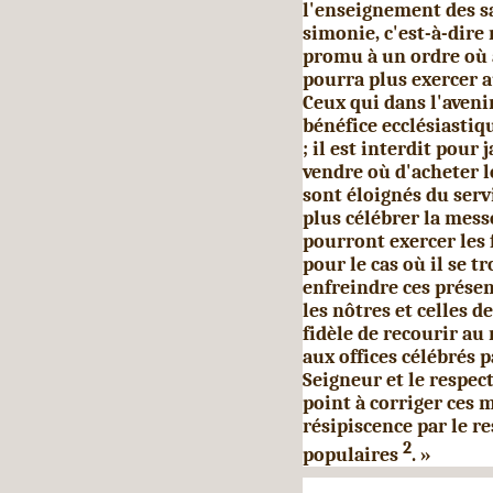
l'ensei­gnement des s
simonie, c'est-à-dire
promu à un ordre où à
pourra plus exercer a
Ceux qui dans l'aveni
bénéfice ecclésiasti
; il est interdit pour
vendre où d'ache­ter l
sont éloignés du serv
plus célébrer la messe
pourront exercer les 
pour le cas où il se t
enfreindre ces pré­sen
les nôtres et celles d
fidèle de recourir au 
aux offices célébrés p
Seigneur et le respect
point à corriger ces 
résipiscence par le r
2
populaires
. »