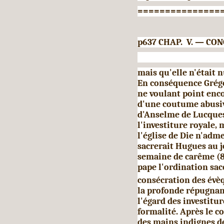
===============
p637 CHAP. V. — CO
mais qu'elle n'était 
En con­séquence Grég
ne voulant point enc
d'une coutume abusive
d'Anselme de Lucques 
l'investiture royale, 
l'église de Die n'adme
sacrerait Hugues au 
se­maine de carême (8
pape l'ordi­nation sa
consécration des év
la profonde répugnanc
l'égard des investitu
formalité. Après le co
des mains indignes de