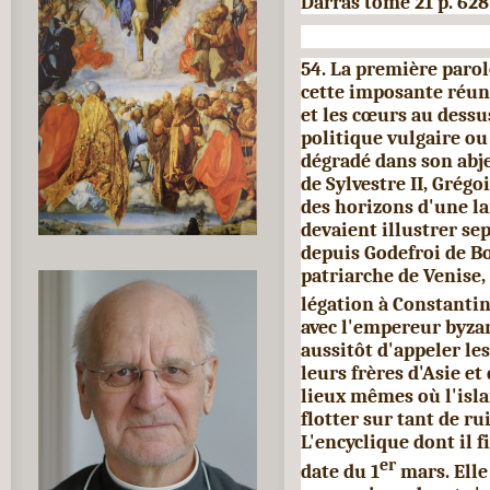
Darras tome 21 p. 628
54. La première parol
cette imposante réuni
et les cœurs au dessu
politique vulgaire ou
dégradé dans son abje
de Sylvestre II, Grégo
des horizons d'une lar
devaient illustrer se
depuis Godefroi de Bo
patriarche de Venise,
légation à Constanti
avec l'empereur byzan
aussitôt d'appeler le
leurs frères d'Asie e
lieux mêmes où l'isla
flotter sur tant de ru
L'encyclique dont il f
er
date du 1
mars. Elle