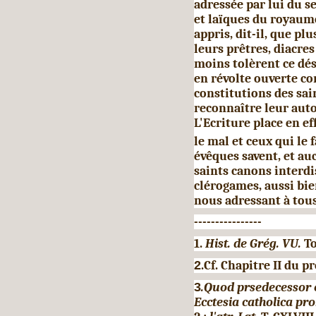
adressée par lui du s
et laïques du royau
appris, dit-il, que p
leurs prê­tres, diacre
moins tolèrent ce dés
en révolte ouverte con
constitutions des sai
reconnaître leur auto
L'Ecriture place en ef
le mal et ceux qui le 
évêques savent, et auc
saints canons interdi
clérogames, aussi bi
nous adressant à tous
----------------
1.
Hist. de Grég. VU.
To
2
.Cf. Chapitre II du p
3
.Quod prsedecessor e
Ecctesia catholica pro