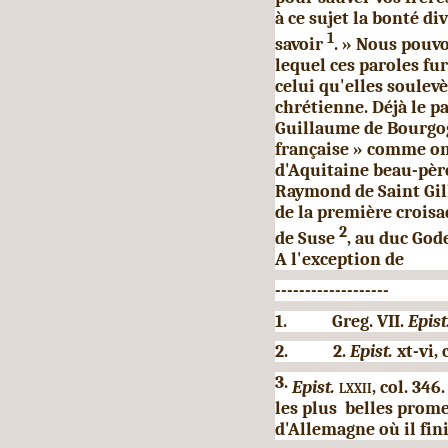
à ce sujet la bonté d
1
savoir
. » Nous pouv
lequel ces paroles fur
celui qu'elles soulev
chrétienne. Déjà le p
Guillaume de Bour­gog
française » comme on
d'Aquitaine beau-pèr
Raymond de Saint Gill
de la première croisa
2
de Suse
, au duc God
A l'exception de
-------------------
1.
Greg. VII.
Epist
2.
2.
Epist.
xt-vi, 
3.
Epist.
lxxii,
col. 346
les plus belles prome
d'Allemagne où il fin