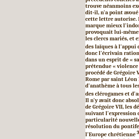
trouve néanmoins exor
dit-il, n'a point avou
cette lettre au­torise
marque mieux l'indomp
provoquait lui-même 
les clercs mariés, et 
des laïques à l'appui
donc l'écrivain ration
dans un esprit de « sa
prétendue « violence 
procédé de Gré­goire 
Rome par saint Léon 
d'anathème à tous le
des clérogames et d'a
Il n'y avait donc abso
de Grégoire VII, les d
suivant l'expression
particula­rité nouvell
résolution du pontife
l'Europe chrétienne