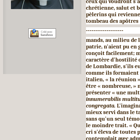
ceux qui voudront s'a
chrétienne, salut et 
pèlerins qui revienne
tombeau des apôtres
--------------------
mands, au milieu de l
patrie, n'aient pu en
conçoit facilement; m
caractère d'hostilité
de Lombardie, s'ils 
comme ils for­maient 
italien, « la réunion 
être « nombreuse, » n
présenter « une mult
innumerabilis multitu
congregata.
L'imagina
mieux servi dans le ta
sans qu'un seul témo
le moindre trait. « Q
cri s'éleva de toutes 
contemplait avec admi