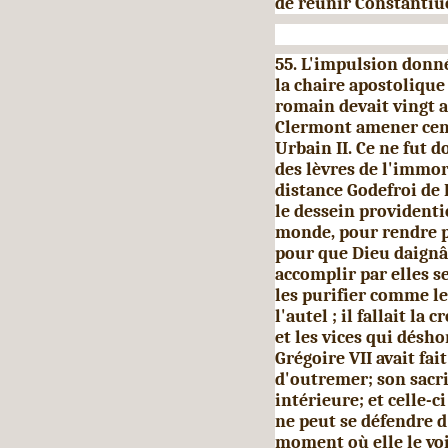
de réunir Constanti
55. L'impulsion donné
la chaire apostoliqu
romain devait vingt a
Clermont amener cent
Urbain II. Ce ne fut 
des lèvres de l'immor
distance Godefroi de 
le dessein providenti
monde, pour rendre po
pour que Dieu daignât
accomplir par elles s
les purifier comme le
l'autel ; il fallait la
et les vices qui désh
Grégoire VII avait fait
d'outre­mer; son sacri
intérieure; et celle-c
ne peut se défendre 
moment où elle le voi