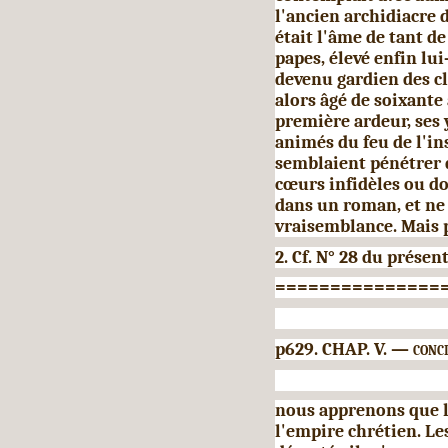
l'ancien ar­chidiacre
était l'âme de tant de
papes, élevé enfin lu
devenu gardien des cle
alors âgé de soixante 
première ardeur, ses 
animés du feu de l'in
sem­blaient pénétrer 
cœurs infidèles ou do
dans un roman, et ne
vraisemblance. Mais p
2. Cf. N° 28 du présen
===============
p629. CHAP. V. —
conci
nous apprenons que la
l'empire chrétien. Le