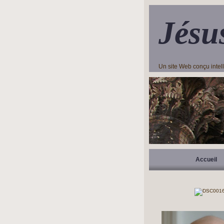
Jésu
Un site Web conçu inte
Accueil