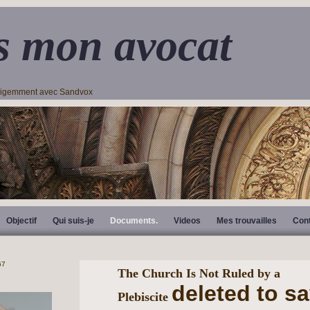
s mon avocat
lligemment avec Sandvox
Objectif
Qui suis-je
Documents.
Videos
Mes trouvailles
Con
The Church Is Not Ruled by a
deleted to s
Plebiscite