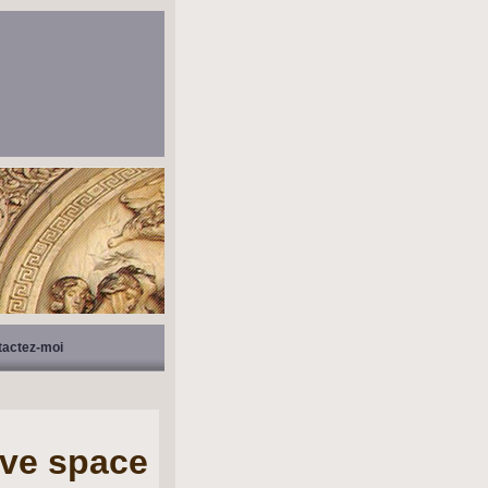
tactez-moi
ave space