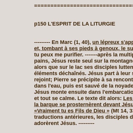
==============================
p150 L'ESPRIT DE LA LITURGIE
--------- En Marc (1, 40),
un lépreux s'ap
et, tombant à ses pieds à genoux, le su
tu peux me purifier. -------après la mult
pains, Jésus reste seul sur la montagne,
alors que sur le lac ses disciples lutte
éléments déchaînés. Jésus part à leur 
rejoint; Pierre se précipite à sa rencon
dans l'eau, puis est sauvé de la noyade
Jésus monte ensuite dans l'embarcatio
et tout se calme. Le texte dit alors:
Les
la barque se prosternèrent devant Jésu
«Vraiment tu es Fils de Dieu »
(Mt 14, 3
traductions antérieures, les disciples 
adorèrent Jésus. ---------