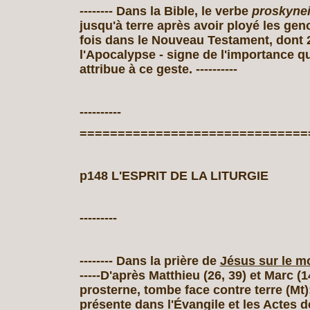
-------- Dans la Bible, le verbe
proskyne
jusqu'à terre après avoir ployé les gen
fois dans le Nouveau Testament, dont 
l'Apocalypse ‑ signe de l'importance qu
attribue à ce geste. ----------
----------
==============================
p148 L'ESPRIT DE LA LITURGIE
---------
-------- Dans la prière de
Jésus sur le mo
-----D'après Matthieu (26, 39) et Marc (1
prosterne, tombe face contre terre (Mt); 
présente dans l'Évangile et les Actes 