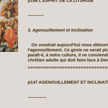
p146 L'ESPRIT DE LA LITURGIE
-----------
3. Agenouillement et inclination
On voudrait aujourd'hui nous détour
l'agenouillement. Ce geste ne serait pl
paraît‑il, à notre culture, il ne conviend
chrétien adulte qui doit faire face à Dieu
==============================
p147 AGENOUILLEMENT ET INCLINAT
-------------