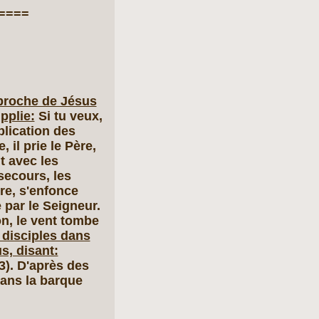
====
proche de Jésus
pplie:
Si tu veux,
iplication des
 il prie le Père,
nt avec les
secours, les
tre, s'enfonce
 par le Seigneur.
n, le vent tombe
 disciples dans
s, disant:
3). D'après des
dans la barque