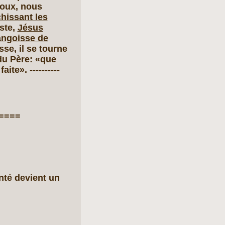
noux, nous
chissant les
este,
Jésus
'angoisse de
sse, il se tourne
du Père: «que
te». ----------
====
nté devient un