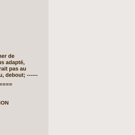
ner de
us adapté,
rait pas au
, debout; ------
====
ION