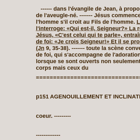
------ dans l'évangile de Jean, à propo
de l'aveugle‑né. ------- Jésus commen
l'homme s'il croit au Fils de l'homme.
L
l'interroge: «Qui est‑il, Seigneur?» La
Jésus, «C'est celui qui te parle», entra
de foi: «Je crois Seigneur!» Et il se pr
(Jn
9, 35‑38). ------- toute la scène conv
de foi, qui s'accompagne de l'adoratio
lorsque se sont ouverts non seulement
corps mais ceux du
==============================
p151 AGENOUILLEMENT ET INCLINAT
coeur. ---------
-------------