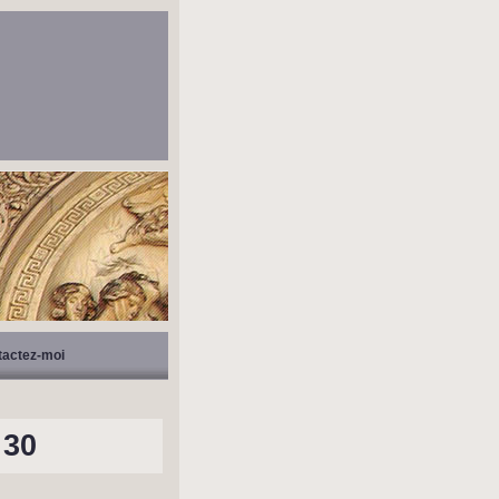
tactez-moi
 30