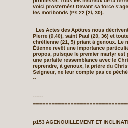
promesse: Tous les heureux de la terr
voici prosternés! Devant sa force s'age
les moribonds (Ps 22 [2l, 30).
Les Actes des Apôtres nous décrivent
Pierre (9,40), saint Paul (20, 36) et tou
chrétienne (21, 5) priant à genoux. Le 
Étienne
revêt une importance particuli
propos, puisque le premier martyr est
une parfaite ressemblance avec le Chris
reprendre, à genoux, la prière du Christ
Seigneur, ne leur compte pas ce péché
--
------
==============================
p153 AGENOUILLEMENT ET INCLINAT