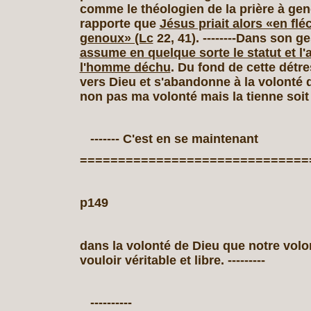
comme le théologien de la prière à ge
rapporte que
Jésus priait alors «en flé
genoux» (Lc
22, 41). --------Dans son g
assume en quelque sorte le statut et l
l'homme déchu
. Du fond de cette détre
vers Dieu et s'abandonne à la volonté 
non pas ma volonté mais la tienne soit fai
------- C'est en se maintenant
==============================
p149
dans la volonté de Dieu que notre volo
vouloir véritable et libre. ---------
----------