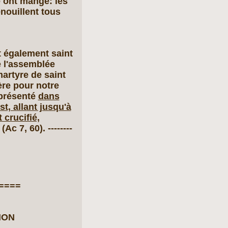
e ont mangé: les
nouillent tous
 également saint
te l'assemblée
martyre de saint
ère pour notre
 présenté
dans
t, allant jusqu'à
 crucifié,
(Ac 7, 60). --------
====
ION