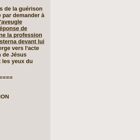
s de la guérison
ce par demander à
'aveugle
 réponse de
îne la profession
osterna devant lui
erge vers l'acte
n de Jésus
 les yeux du
====
ION