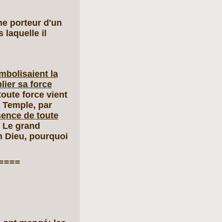
me porteur d'un
 laquelle il
mbolisaient la
lier sa force
toute force vient
u Temple, par
sence de toute
-- Le grand
 Dieu, pourquoi
====