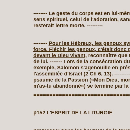
-------- Le geste du corps est en lui‑mê
sens spirituel, celui de l'adoration, sans
resterait lettre morte. ---------
--------
Pour les Hébreux, les genoux sy
force. Fléchir les genoux, c'était donc p
devant le Dieu vivant
, reconnaître que 
de lui. ------- Lors de la consécration d
exemple,
Salomon s'agenouille en pré
l'assemblée d'Israël
(2 Ch 6, 13). -------
psaume de la Passion («Mon Dieu, mon
m'as‑tu abandonné») se termine par la
==============================
p152 L'ESPRIT DE LA LITURGIE