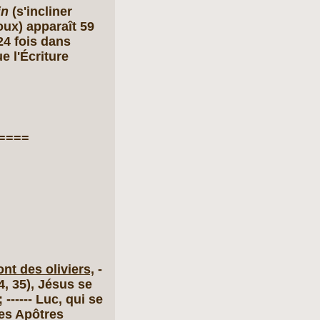
in
(s'incliner
oux) apparaît 59
24 fois dans
e l'Écriture
====
nt des oliviers,
-
4, 35), Jésus se
------ Luc, qui se
des Apôtres