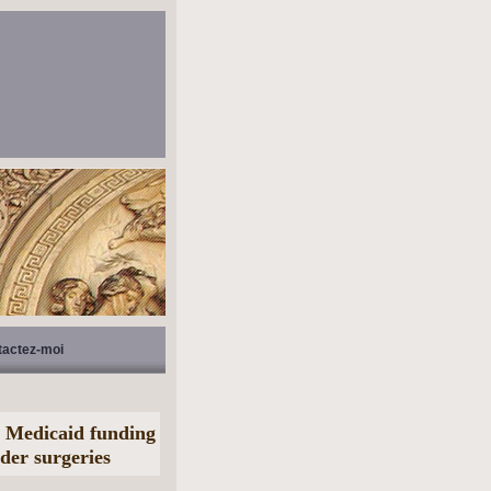
tactez-moi
p Medicaid funding
der surgeries