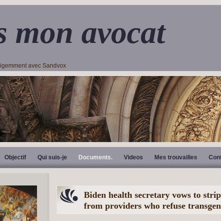
s mon avocat
lligemment avec Sandvox
Objectif
Qui suis-je
Documents.
Videos
Mes trouvailles
Con
Biden health secretary vows to stri
from providers who refuse transgen