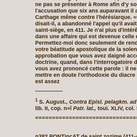
ne pas se présenter à Rome afin d'y so
l'accusation que six ans auparavant il 
Carthage même contre l'hérésiarque. «
disait-il, a abandonné l'appel qu'il avait
saint-siège, en 411. Je n'ai plus d'intérê
dans une affaire qui est devenue celle d
Permettez-moi donc seulement de rend
votre béatitude apostolique de la solen
approbation que vous avez daigné acc
doctrine, quand, dans l'interrogatoire 
vous avez prononcé cette parole : il ne 
mettre en doute l'orthodoxie du diacre 
est assez
---------------
1
S. August.,
Contra Episl. pelagkm. ad
lib. II, cop. n»î
Patr.
lat.,
toui. XLIV, col.
==============================
p382 PONTincAT de saint zozime (411-