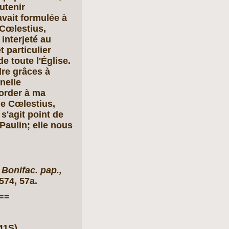
utenir
avait formulée à
Cœlestius,
 interjeté au
t particulier
e toute l'Église.
re grâces à
nelle
order à ma
de Cœlestius,
s'agit point de
Paulin; elle nous
 Bonifac. pap.,
 574, 57a.
==
41S).