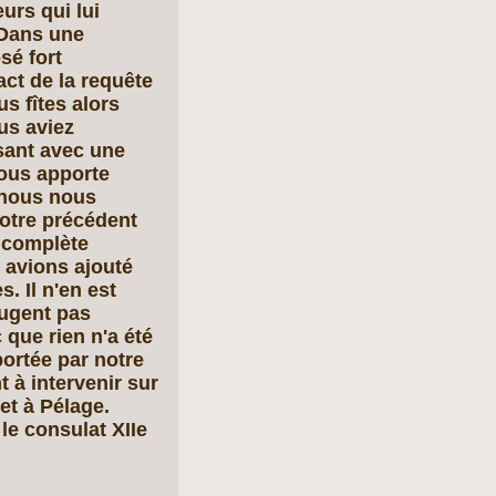
urs qui lui
 Dans une
sé fort
act de la requête
s fîtes alors
us aviez
sant avec une
nous apporte
 nous nous
otre précédent
n complète
 avions ajouté
. Il n'en est
jugent pas
 que rien n'a été
portée par notre
 à intervenir sur
 et à Pélage.
le consulat XIIe