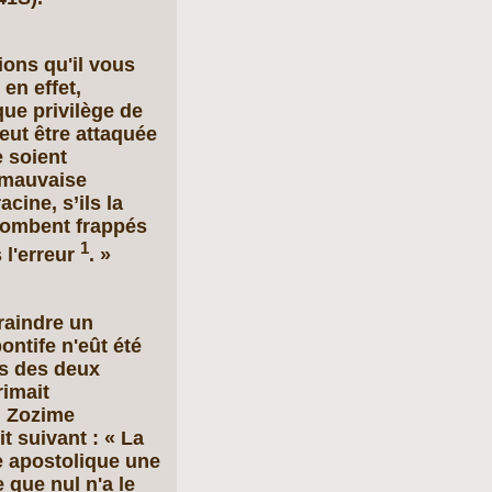
ons qu'il vous
en effet,
que privilège de
peut être attaquée
 soient
 mauvaise
cine, s’ils la
 tombent frappés
1
s l'erreur
. »
raindre un
ontife n'eût été
ns des deux
rimait
. Zozime
t suivant : « La
ge apostolique une
 que nul n'a le