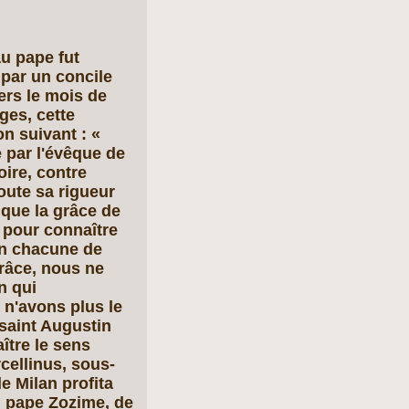
au pape fut
 par un concile
ers le mois de
ges, cette
n suivant : «
 par l'évêque de
ire, contre
oute sa rigueur
 que la grâce de
 pour connaître
en chacune de
grâce, nous ne
n qui
s n'avons plus le
 saint Augustin
ître le sens
cellinus, sous-
e Milan profita
u pape Zozime, de