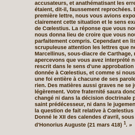
accusateurs, et anathématisant les erre
étaient, dit-il, faussement reprochées.
première lettre, nous vous avions expo
clairement cette situation et le sens ex
de Cœlestius. La réponse que vous nou
nous donna lieu de croire que vous no
parfaitement compris. Cependant en li
scrupuleuse attention les lettres que 
Marcellinus, sous-diacre de Carthage,
apercevons que vous avez interprété n
rescrit dans le sens d'une approbatio
donnée à Cœlestius, et comme si nous
une foi entière à chacune de ses paroles
rien. Des matières aussi graves ne se 
légèrement. Votre fraternité saura donc
changé ni dans la décision doctrinale 
saint prédécesseur, ni dans le jugement
la question de fait relative à Cœlestius
Donné le XII des calendes d'avril, sous 
1
d'Honorius Auguste (21 mars 418)
. »