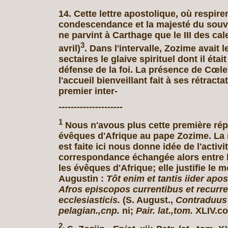
14. Cette lettre apostolique, où respirent
condescendance et la majesté du souve
ne parvint à Carthage que le III des ca
3
avril)
. Dans l'intervalle, Zozime avait l
sectaires le glaive spirituel dont il étai
défense de la foi. La présence de Cœle
l'accueil bienveillant fait à ses rétracta
premier inter-
---------------------
1
Nous n'avous plus cette première ré
évêques d'Afrique au pape Zozime. La 
est faite ici nous donne idée de l'activit
correspondance échangée alors entre le
les évêques d'Afrique; elle justifie le m
Augustin :
Tôt enim et tantis iider apo
Afros episcopos currentibus et recurre
ecclesiasticis.
(S. August.,
Contraduus 
pelagian.,cnp.
ni;
Pair. lat.,tom.
XLIV.co
2.