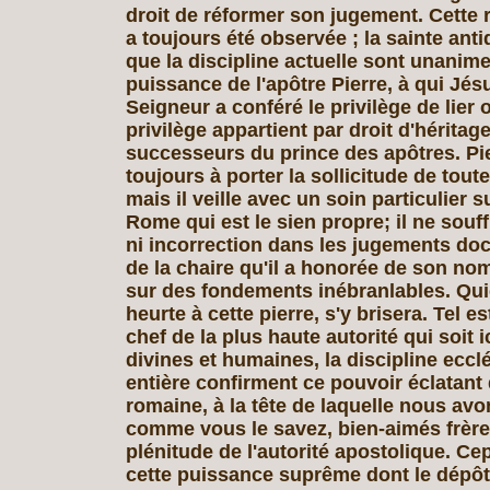
droit de réformer son jugement. Cette 
a toujours été observée ; la sainte ant
que la discipline actuelle sont unanim
puissance de l'apôtre Pierre, à qui Jés
Seigneur a conféré le privilège de lier 
privilège appartient par droit d'héritag
successeurs du prince des apôtres. Pi
toujours à porter la sollicitude de toute
mais il veille avec un soin particulier s
Rome qui est le sien propre; il ne souff
ni incorrection dans les jugements do
de la chaire qu'il a honorée de son nom
sur des fondements inébranlables. Qu
heurte à cette pierre, s'y brisera. Tel es
chef de la plus haute autorité qui soit i
divines et humaines, la discipline eccl
entière confirment ce pouvoir éclatant 
romaine, à la tête de laquelle nous avon
comme vous le savez, bien-aimés frère
plénitude de l'autorité apostolique. C
cette puissance suprême dont le dépôt