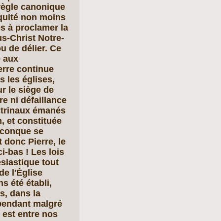
règle canonique
iquité non moins
es à proclamer la
us-Christ Notre-
ou de délier. Ce
e aux
erre continue
s les églises,
ur le siège de
re ni défaillance
ctrinaux émanés
, et constituée
iconque se
t donc Pierre, le
ci-bas ! Les lois
ésiastique tout
de l'Église
s été établi,
s, dans la
ependant malgré
 est entre nos