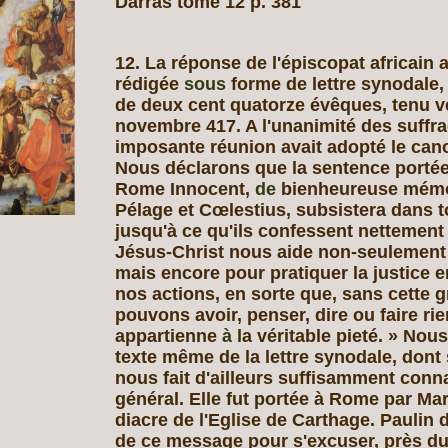
Darras tome 12 p. 381
12. La réponse de l'épiscopat africain 
rédigée
sous
forme de lettre synodale,
de deux cent quatorze évêques, tenu v
novembre 417. A l'unanimité des suffra
imposante réunion avait adopté le cano
Nous déclarons que la sentence portée
Rome Innocent,
de
bienheureuse mémo
Pélage et Cœlestius, subsistera dans t
jusqu'à ce qu'ils confessent nettement
Jésus-Christ nous aide non-seulement
mais encore pour pratiquer la justice 
nos actions, en sorte que, sans cette 
pouvons avoir, penser, dire ou faire rie
appartienne
à
la véritable pieté. » Nou
texte même de la lettre synodale, dont
nous fait d'ailleurs suffisamment conna
général. Elle fut portée à Rome par Mar
diacre de l'Eglise de Carthage. Paulin d
de ce message pour s'excuser, près d