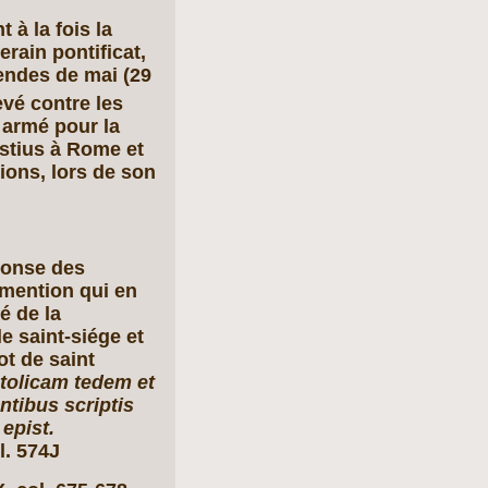
 à la fois la
rain pontificat,
lendes de mai (29
evé contre les
t armé pour la
stius à Rome et
tions, lors de son
ponse des
mention qui en
é de la
 saint-siége et
ot de saint
stolicam tedem et
ntibus scriptis
epist.
l. 574J