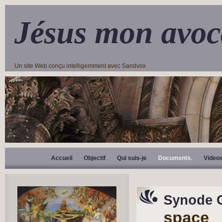
Jésus mon avoc
Un site Web conçu intelligemment avec Sandvox
Accueil
Objectif
Qui suis-je
Documents.
Video
Synode 
space