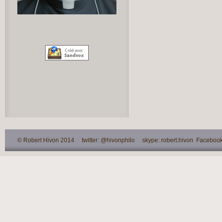
© Robert Hivon 2014 twitter: @hivonphilo skype: robert.hivon Facebook