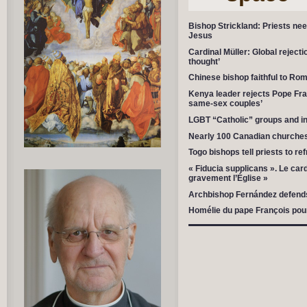
Bishop Strickland: Priests nee
Jesus
Cardinal Müller: Global rejecti
thought’
Chinese bishop faithful to Ro
Kenya leader rejects Pope Fra
same-sex couples’
LGBT “Catholic” groups and in
Nearly 100 Canadian churches
Togo bishops tell priests to r
« Fiducia supplicans ». Le car
gravement l’Église »
Archbishop Fernández defends 
Homélie du pape François pour