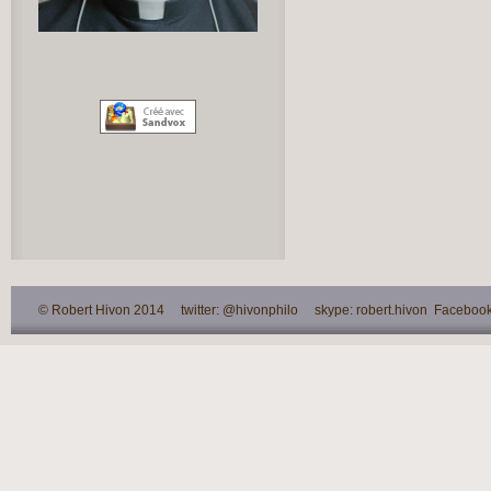
© Robert Hivon 2014 twitter: @hivonphilo skype: robert.hivon Facebook