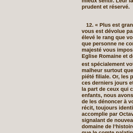
mieux sentir. Leur l
prudent et réservé.
12. « Plus est grand
vous est dévolue par
élevé le rang que v
que personne ne cont
majesté vous impose
Eglise Romaine et de
est spécialement vo
malheur surtout que
piété filiale. Or, le
ces derniers jours e
la part de ceux qui
enfants, nous avons 
de les dénoncer à vo
récit, toujours ident
accomplie par Octavi
signalant de nouveau
domaine de l’histoir
que le comte palatin