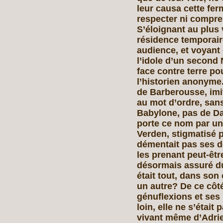
leur causa cette fer
respecter ni compre
S’éloignant au plus v
résidence temporair
audience, et voyant e
l’idole d’un second
face contre terre pou
l’historien anonyme.
de Barberousse, imit
au mot d’ordre, sans
Babylone, pas de Da
porte ce nom par un
Verden, stigmatisé pa
démentait pas ses d
les prenant peut-êtr
désormais assuré du
était tout, dans son 
un autre? De ce côté
génuflexions et ses 
loin, elle ne s’étai
vivant même d’Adrie