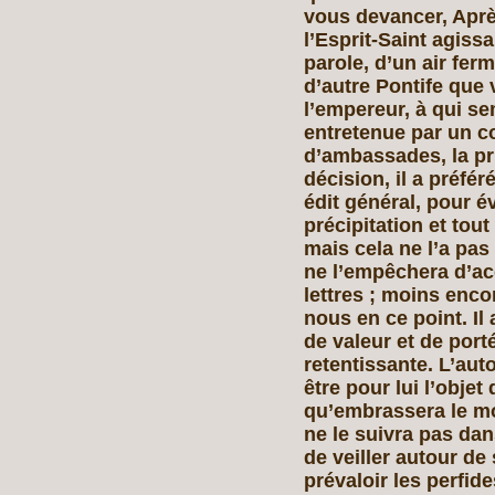
vous devancer, Aprè
l’Esprit-Saint agiss
parole, d’un air ferm
d’autre Pontife que 
l’empereur, à qui sem
entretenue par un c
d’ambassades, la pri
décision, il a préfér
édit général, pour é
précipitation et tout
mais cela ne l’a pa
ne l’empêchera d’ac
lettres ; moins enco
nous en ce point. Il
de valeur et de por
retentissante. L’aut
être pour lui l’objet
qu’embrassera le mon
ne le suivra pas dan
de veiller autour de
prévaloir les perfide