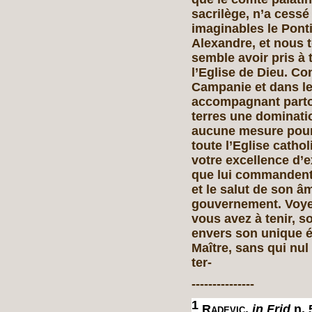
sacrilège, n’a cess
imaginables le Ponti
Alexandre, et nous t
semble avoir pris à
l’Eglise de Dieu. Con
Campanie et dans le 
accompagnant partou
terres une dominati
aucune mesure pour 
toute l’Eglise cath
votre excellence d’e
que lui commandent,
et le salut de son â
gouvernement. Voyez
vous avez à tenir, s
envers son unique é
Maître, sans qui nu
ter-
---------------
1
Radevic.
in Frid
n, 