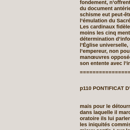
fondement, n’offren
du document antérieu
schisme eut peut-êtr
l’émulation du Sacré
Les cardinaux fidèle
moins les cinq menti
détermination d’info
l’Église universelle,
l’empereur, non pour
manœuvres opposées,
son entente avec l’i
===============
p110 PONTIFICAT D’
mais pour le détourne
dans laquelle il marc
oratoire ils lui par
les iniquités commise