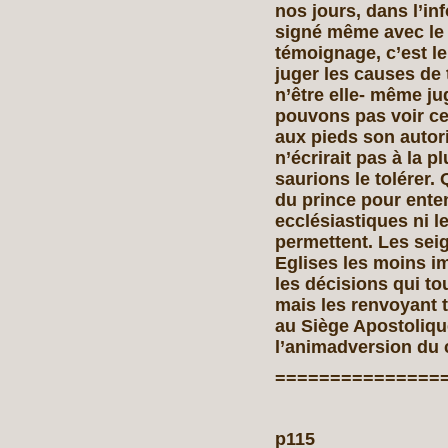
nos jours, dans l’i
signé même avec le s
témoignage, c’est le 
juger les causes de 
n’être elle- même j
pouvons pas voir cel
aux pieds son autor
n’écrirait pas à la 
saurions le tolérer.
du prince pour ente
ecclésiastiques ni l
permettent. Les seig
Eglises les moins i
les décisions qui to
mais les renvoyant t
au Siège Apostolique
l’animadversion du c
===============
p115