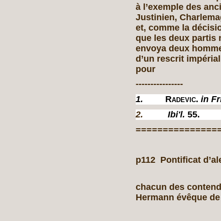
à l’exemple des anc
Justinien, Charlemag
et, comme la décisio
que les deux partis 
envoya deux hommes
d’un rescrit impéria
pour
----------------
1.
Radevic.
in Fr
2.
Ibi'l.
55.
===============
p112 Pontificat d’ale
chacun des contenda
Hermann évêque de 