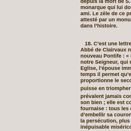
depuis la mort de S.
monarque qui lui don
ami. Le zèle de ce p
attesté par un monu
dans l’histoire.
18. C’est une lettr
Abbé de Clairvaux n’
nouveau Pontife : « 
notre Seigneur, qui 
Eglise, l’épouse im
temps il permet qu’el
proportionne le secou
puisse en triompher
prévalent jamais con
son bien ; elle est 
fournaise : tous les
d’embellir sa couronn
la persécution, plu
inépuisable misérico