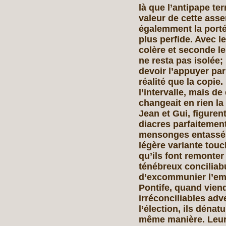
là que l’antipape term
valeur de cette asser
égalemment la portée
plus perfide. Avec le 
colère et seconde l
ne resta pas isolée;
devoir l’appuyer par
réalité que la copi
l’intervalle, mais d
changeait en rien la
Jean et Gui, figuren
diacres parfaitement
mensonges entassés 
légère variante tou
qu’ils font remonter
ténébreux conciliabu
d’excommunier l’emp
Pontife, quand viend
irréconciliables adv
l’élection, ils dénat
même manière. Leur