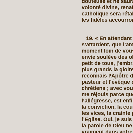
douteuse et ne saura
volonté divine, renaî
catholique sera réta
les fidèles accourro
19. « En attendant 
s’attardent, que l’am
moment loin de vous
envie soulève des o
petit de tous, j’emb
plus grands la gloir
reconnais l’Apôtre d
pasteur et l’évêque 
chrétiens ; avec vou
me réjouis parce que 
l’allégresse, est en
la conviction, la co
les vices, la crainte
l’Eglise. Oui, je su
la parole de Dieu ne
vraiment dans votre 