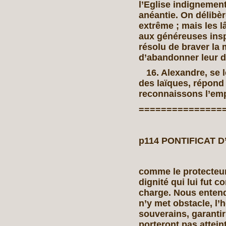
l’Eglise indignement 
anéantie. On délibè
extrême ; mais les l
aux généreuses insp
résolu de braver la
d’abandonner leur de
16. Alexandre, se le
des laïques, répond
reconnaissons l’em
===============
p114 PONTIFICAT D
comme le protecteur 
dignité qui lui fut c
charge. Nous entend
n’y met obstacle, l’
souverains, garantir
porteront pas attein