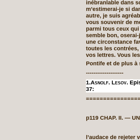
inébranlable dans 
m’estimerai-je si da
autre, je suis agréa
vous souvenir de m
parmi tous ceux qui
semble bon, oserai-j
une circonstance fa
toutes les contrées
vos lettres. Vous l
Pontife et de plus à
--------------------
1.
Asnolf. Lesov.
Epi
37:
===============
p119 CHAP. II
l’audace de rejeter 