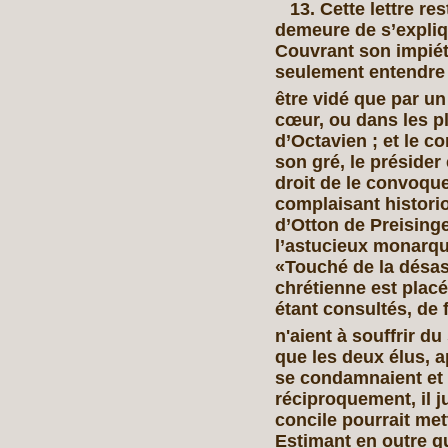
13. Cette lettre re
demeure de s’expliq
Couvrant son impiété 
seulement entendre 
être vidé que par un
cœur, ou dans les pl
d’Octavien ; et le co
son gré, le présider
droit de le convoque
complaisant histori
d’Otton de Preisingen
l’astucieux monarque
«Touché de la désast
chrétienne est placé
étant consultés, de f
n'aient à souffrir d
que les deux élus, a
se condamnaient et 
réciproquement, il j
concile pourrait met
Estimant en outre qu