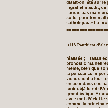
disait-on, été sur le 
ingrat et maudit, ce 
l’auras pas maintena
suite, pour ton mal
catholique. » La prop
===============
p116
Pontificat d’ale
réalisée ; il fallait
pronostic malheureux.
même, bien que son 
la puissance impéri
viendraient à leur t
enlacer dans ses hab
tenir déjà le roi d’An
grand évêque Arnoul
avec tant d’éclat le 
comme la principale 