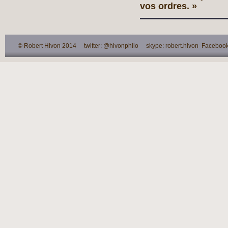
vos ordres. »
© Robert Hivon 2014 twitter: @hivonphilo skype: robert.hivon Facebook