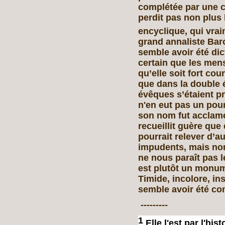
complétée par une c
perdit pas non plus l
encyclique, qui vrai
grand annaliste Baro
semble avoir été dic
certain que les men
qu’elle soit fort cou
que dans la double é
évêques s’étaient pr
n'en eut pas un pour
son nom fut acclamé
recueillit guère que
pourrait relever d’
impudents, mais non
ne nous paraît pas le 
est plutôt un monum
Timide, incolore, in
semble avoir été c
---------
1
Elle l'est par l'hi