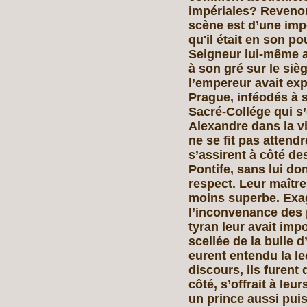
impériales? Revenon
scène est d’une imp
qu'il était en son po
Seigneur lui-même a 
à son gré sur le si
l’empereur avait ex
Prague, inféodés à 
Sacré-Collége qui s’
Alexandre dans la vi
ne se fit pas attendr
s’assirent à côté d
Pontife, sans lui do
respect. Leur maître
moins superbe. Exag
l’inconvenance des p
tyran leur avait impo
scellée de la bulle d
eurent entendu la le
discours, ils furent 
côté, s’offrait à le
un prince aussi puiss