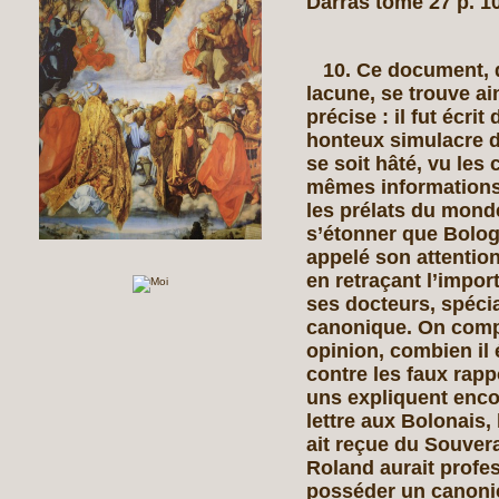
Darras tome 27 p. 1
10. Ce document, qu
lacune, se trouve a
précise : il fut écri
honteux simulacre d
se soit hâté, vu les
mêmes informations
les prélats du monde
s’étonner que Bolog
appelé son attention
en retraçant l’impor
ses docteurs, spécia
canonique. On compr
opinion, combien il 
contre les faux rap
uns expliquent enco
lettre aux Bolonais,
ait reçue du Souvera
Roland aurait profes
posséder un canonic