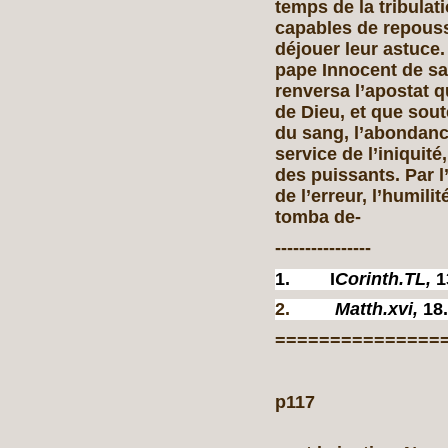
temps de la tribulat
capables de repous
déjouer leur astuce.
pape Innocent de sai
renversa l’apostat qu
de Dieu, et que sout
du sang, l’abondanc
service de l’iniquité
des puissants. Par l’
de l’erreur, l’humili
tomba de-
----------------
1.
I
Corinth.TL,
1
2.
Matth.xvi,
18.
===============
p117