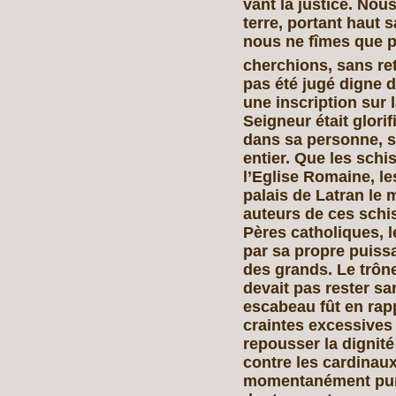
vant la justice. Nou
terre, portant haut 
nous ne fîmes que pas
cherchions, sans r
pas été jugé digne 
une inscription sur l
Seigneur était glorif
dans sa personne, 
entier. Que les sch
l’Eglise Romaine, le
palais de Latran le 
auteurs de ces schi
Pères catholiques, 
par sa propre puiss
des grands. Le trôn
devait pas rester san
escabeau fût en rap
craintes excessives 
repousser la dignité
contre les cardinau
momentanément punie