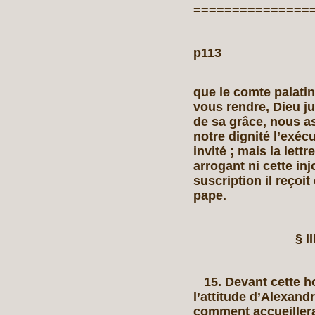
===============
p113
que le comte palatin
vous rendre, Dieu j
de sa grâce, nous a
notre dignité l’exéc
invité ; mais la lett
arrogant ni cette in
suscription il reçoit 
pape.
§
I
15. Devant cette hos
l’attitude d’Alexand
comment accueillera-