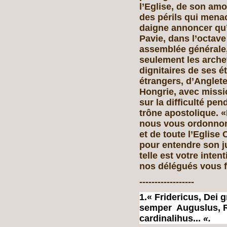
l’Eglise, de son amo
des périls qui menac
daigne annoncer qu’
Pavie, dans l’octave
assemblée générale, 
seulement les arche
dignitaires de ses é
étrangers, d’Anglete
Hongrie, avec missi
sur la difficulté pen
trône apostolique. 
nous vous ordonnons
et de toute l’Eglise 
pour entendre son j
telle est votre inte
nos délégués vous fa
------------------
1.« Fridericus, Dei
semper Auguslus, R
cardinalihus...
«.