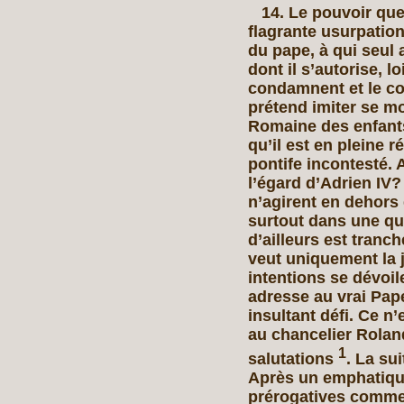
14. Le pouvoir que 
flagrante usurpation
du pape, à qui seul
dont il s’autorise, lo
condamnent et le co
prétend imiter se mo
Romaine des enfants
qu’il est en pleine r
pontife incontesté. A
l’égard d’Adrien I
n’agirent en dehors d
surtout dans une que
d’ailleurs est tranch
veut uniquement la ju
intentions se dévoil
adresse au vrai Pape
insultant défi. Ce n
au chancelier Roland
1
salutations
. La su
Après un emphatique
prérogatives comme 