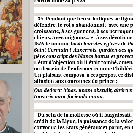
Darras tome 35 p. 434
34
Pendant que les catholiques se ligua
défendre, le roi s'abandonnait, avec une p
croissante, à ses guenons, à ses perroquets
chiens, à ses mignons... et à ses dévo­tion
I576 le nomme
basteleur des églises de P
Saint-Germain-l' Auxerrois, gardien des q
père conscript des blancs battus et protec
L'état d'abjection où il était tombé, ame
au dessein de l'enfermer comme Childéric
Un plaisant composa, à ces propos, ce dist
allusion aux couronnes du prince :
Qui dederat binas, unam abstulit, altéra 
tonsoris nunc facienda manu.
Du sein de la mollesse où il languissait
crédit de la Ligue, la puissance de la volo
convoqua les États généraux et parut, en 