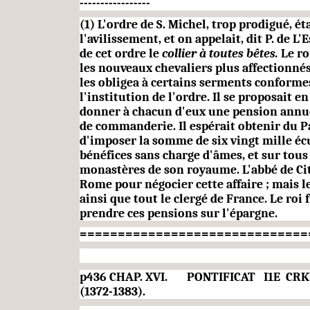
-----------------
(1) L'ordre de S. Michel, trop prodigué, é
l'avilissement, et on appelait, dit P. de L'E
de cet ordre le
collier à toutes bêtes.
Le ro
les nouveaux chevaliers plus affectionnés
les obligea à certains serments conformes
l'institution de l'ordre. Il se proposait
donner à chacun d'eux une pension annu
de commanderie. Il espérait obtenir du P
d'im­poser la somme de six vingt mille éc
bénéfices sans charge d'âmes, et sur tous 
monastères de son royaume. L'abbé de Cit
Rome pour négocier cette affaire ; mais l
ainsi que tout le clergé de France. Le roi 
prendre ces pensions sur l'é­pargne.
==============================
p436 CHAP. XVI.
PONTIFICAT
I1E CR
(1372-1383).