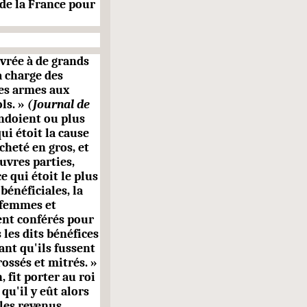
 de la France pour
ivrée à de grands
a charge des
des armes aux
ls. »
(Journal de
vendoient ou plus
qui étoit la cause
cheté en gros, et
uvres parties,
e qui étoit le plus
bénéficiales, la
s femmes et
ent conférés pour
les dits bénéfices
ant qu'ils fussent
crossés
et mitrés. »
, fit porter au roi
 qu'il y eût alors
les revenus