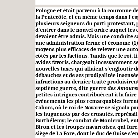
Pologne et était parvenu à la couronne de
la Pentecôte, et en même temps dans l'es
plusieurs seigneurs du parti protestant, p
d'entrer dans le nouvel ordre auquel les 
devaient être admis. Mais une conduite sa
une administration ferme et économe (1),
moyens plus efficaces de relever une auto
côtés par les factions. Tandis que le roi, li
avides favoris, chargeait incessamment s
nouvelles taxes qui allaient s'engloutir d
débauches et de ses prodigalitée insensée
infractions au dernier traité produisiren
septième guerre, dite guerre
des Amou­re
petites intrigues contribuèrent à la faire 
événements les plus remarquables furent 
Cahors, où le roi de Navarre se signala par 
les huguenots par des cruautés, représaill
Barthélemy; le combat de Monlcrabel, ent
Biron et les troupes navarroises, qui furen
siège de La Fore, dont le duc de Guise s'e