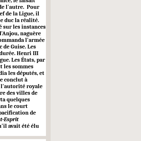
ce, le faisait
e l'autre.
Pour
f de la Ligue, il
le duc la réalité.
é sur les instances
d'Anjou, naguère
 commanda l'armée
c de Guise. Les
e durée. Henri
III
igue. Les États, par
ent les sommes
dia les députés, et
se conclut à
l'autorité royale
e des villes de
rta quelques
ns le court
pacification de
t-Esprit
il avait été élu