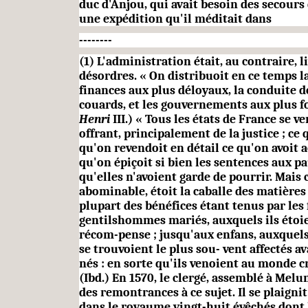
duc d'Anjou, qui avait besoin des secours
une expédition qu'il méditait dans
--------
(1) L'administration était, au contraire, l
désordres. « On distribuoit en ce temps l
finances aux plus déloyaux, la conduite 
couards, et les gouvernements aux plus fo
Henri
III.) « Tous les états de France se 
offrant, principalement de la justice ; ce 
qu'on revendoit en détail ce qu'on avoit a
qu'on épiçoit si bien les sentences aux pa
qu'elles n'avoient garde de pourrir. Mais c
abominable, étoit
la caballe des matières 
plupart des bénéfices étant tenus par le
gentilshommes mariés, auxquels ils étoi
récom-pense ; jusqu'aux enfans, auxquels 
se trouvoient le plus sou- vent affectés av
nés : en sorte qu'ils venoient au monde 
(Ibd.) En 1570, le clergé, assemblé à Melun
des
remontrances à ce sujet. Il se plaignit
dans le royaume vingt-huit évêchés dont 