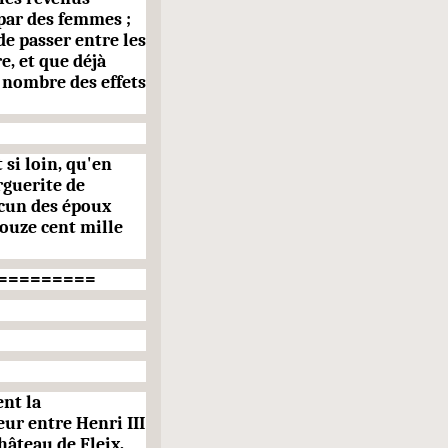
par des femmes ;
de passer entre les
e, et que déjà
u nombre des effets
 si loin, qu'en
rguerite de
acun des époux
douze cent mille
=========
ent la
ur entre Henri III
château de Fleix,