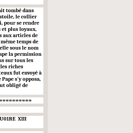
tait tombé dans
stoile, le collier
i, pour se rendre
 et plus loyaux,
 aux articles de
 en même temps de
elle sous le nom
ape la permission
us sur tous les
les riches
eaux fut envoyé à
e Pape s'y opposa,
fut obligé de
==========
KU01RE
XIII