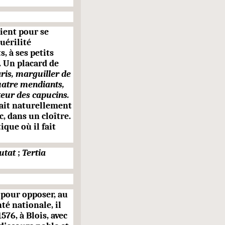
ient pour se
uérilité
, à ses petits
s. Un placard de
aris, marguiller de
uatre men­diants,
teur des capucins.
nait naturellement
, dans un cloître.
ique où il fait
nutat
;
Tertia
, pour opposer, au
nté nationale, il
1576,
à
Blois, avec