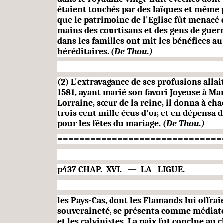
étaient touchés par des laïques et même 
que le patrimoine de l'Eglise fût menacé 
mains des courtisans et des gens de guerr
dans les familles ont mit les béné­fices a
héréditaires.
(De Thou.)
(2) L'extravagance de ses profusions allait
1581, ayant marié son favori Joyeuse à Ma
Lorraine, sœur de la reine, il donna à ch
trois cent mille écus d'or, et en dépensa 
pour les fêtes du mariage.
(De Thou.)
==============================
p437 CHAP.
XVI.
—
LA
LIGUE.
les Pays-Cas, dont les Flamands lui offrai
souveraineté, se présenta comme médiate
et les calvinistes. La paix fut conclue au 