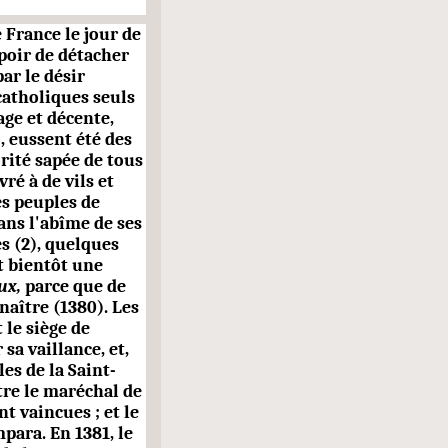
 France le jour de
poir de détacher
ar le désir
catholiques seuls
ge et décente,
 eussent été des
rité sapée de tous
vré à de vils et
es peuples de
ans l'abîme de ses
s (2), quelques
t bientôt une
ux,
parce que de
naître (1380). Les
le siège de
sa vaillance, et,
es de la Saint-
re le maréchal de
t vaincues ; et le
mpara. En 1381, le