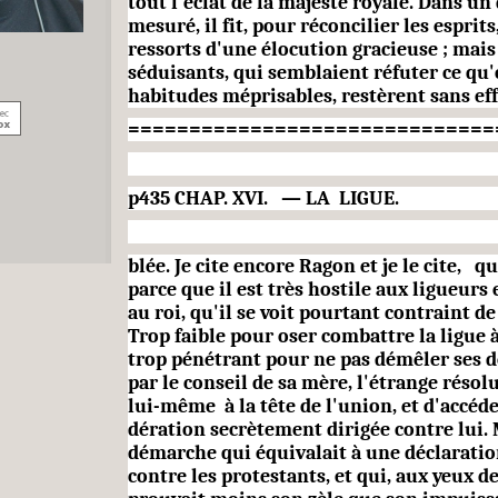
tout l'éclat de la majesté royale. Dans un
mesuré, il fit, pour ré­concilier les esprits
ressorts d'une élocution gra­cieuse ; mais
séduisants, qui semblaient réfuter ce qu'
habitudes méprisables, restèrent sans eff
==============================
p435 CHAP.
XVI.
— LA
LIGUE.
blée. Je cite encore Ragon et je le cite,
qu
parce que il est très hostile aux ligueurs 
au roi, qu'il se voit pourtant contraint d
Trop faible pour oser combattre la ligue à
trop pénétrant pour ne pas démêler ses des
par le conseil de sa mère, l'étrange résol
lui-même
à la tête de l'union, et d'accéd
dération secrètement dirigée contre lui. 
démarche qui équivalait à une déclaratio
contre les protestants, et qui, aux yeux d