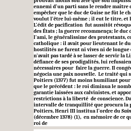
prouvait moins son zèle que son impuissan
ennemi d'un parti sans le rendre maître d
empêcher que le duc de Guise ne fût le che
voulut l'être lui-même ; il eut le titre, et 
L'édit de pacification
fut aussitôt révoqu
des États ; la guerre recommença; le duc 
l'ami, le généralissime des protestants,
catholique : il avait pour lieutenant le du
hostilités ne furent ni vives ni de longu
n'avait pas tardé à se lasser de servir la L
défiance de ses prodigalités, lui refu­sai
nécessaires pour
faire la guerre. Il congé
négocia une paix nouvelle.
Le traité qui 
Poitiers (1377) fut moins humiliant pour 
que le précédent : le roi diminua le nombr
garantie laissées aux calvinistes, et appo
restrictions à la liberté
de conscience. Da
intervalle de tranquillité que procura la 
Poitiers, Henri
III
institua l'ordre du
Sain
(décembre 1378) (1),
en mémoire de ce qu'
roi de