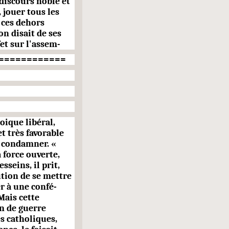
 discours noble et
, jouer tous les
 ces dehors
on disait de ses
et sur l'assem-
============
oique libéral,
et très favorable
e condamner. «
 force ouverte,
seins, il prit,
ution de se mettre
er à une confé­
Mais cette
n de guerre
es catholiques,