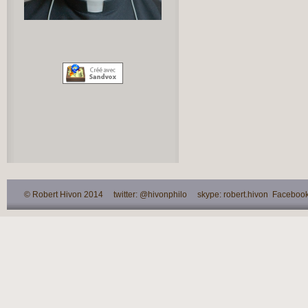
© Robert Hivon 2014 twitter: @hivonphilo skype: robert.hivon Facebook