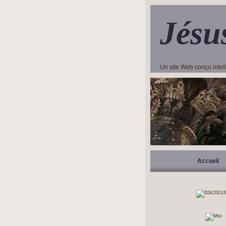
Jésu
Un site Web conçu inte
Accueil