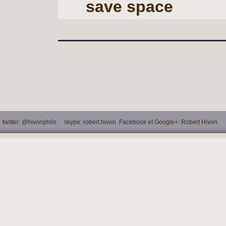
save space
witter: @hivonphilo skype: robert.hivon Facebook et Google+: Robert Hivon