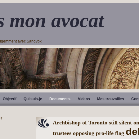
s mon avocat
lligemment avec Sandvox
Objectif
Qui suis-je
Documents.
Videos
Mes trouvailles
Con
Archbishop of Toronto still silent o
de
trustees opposing pro-life flag