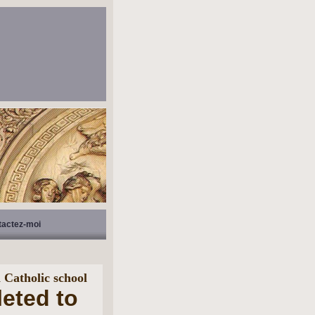
tactez-moi
n Catholic school
leted to